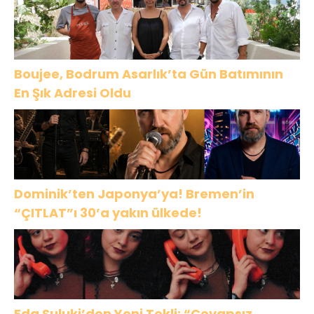
Boujee, Bodrum Asarlık’ta Gün Batımının
En Şık Adresi Oldu
Dominik’ten Japonya’ya! Bremen’in
“ÇITLAT”ı 30’a yakın ülkede!
Eda Suluki’den Yeni Tekli: “Cevapsız