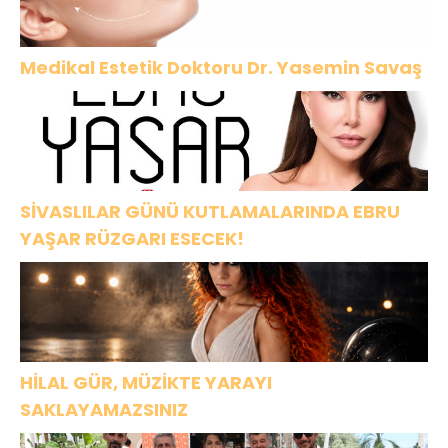
Medikal Estetik Doktoru Dr. Yasemin Savaş
SİVASLILAR GÜNÜ KUTLAMALARINDA EBRU
YAŞAR RÜZGARI ESECEK!
HİLAL GÜR, MÜZİKTE YARAYI
SAKLAYAMAZSINIZ