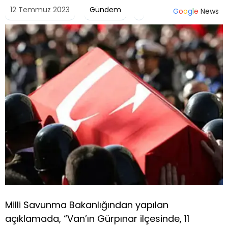
12 Temmuz 2023
Gündem
G
o
o
g
l
e
News
Milli Savunma Bakanlığından yapılan
açıklamada, “Van’ın Gürpınar ilçesinde, 11