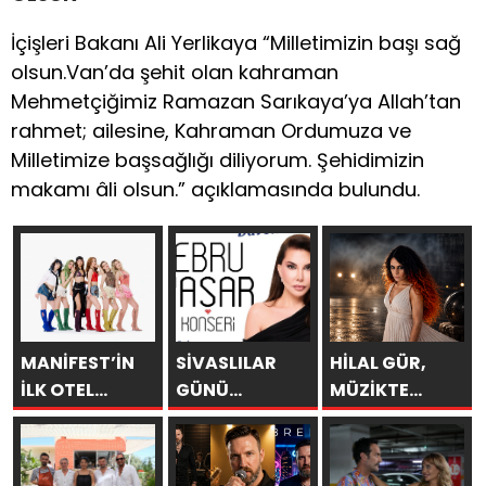
İçişleri Bakanı Ali Yerlikaya “Milletimizin başı sağ
olsun.Van’da şehit olan kahraman
Mehmetçiğimiz Ramazan Sarıkaya’ya Allah’tan
rahmet; ailesine, Kahraman Ordumuza ve
Milletimize başsağlığı diliyorum. Şehidimizin
makamı âli olsun.” açıklamasında bulundu.
MANİFEST’İN
SİVASLILAR
HİLAL GÜR,
İLK OTEL
GÜNÜ
MÜZİKTE
KONSERİ 7
KUTLAMALARINDA
YARAYI
AĞUSTOS’TA
EBRU YAŞAR
SAKLAYAMAZSIN
ANTALYA’DA
RÜZGARI