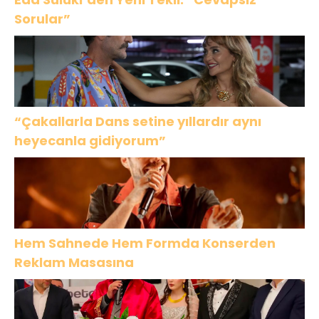
Sorular”
“Çakallarla Dans setine yıllardır aynı
heyecanla gidiyorum”
Hem Sahnede Hem Formda Konserden
Reklam Masasına