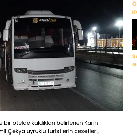
Ö
K
B
C
K
S
G
K
bir otelde kaldıkları belirlenen Karin
i Çekya uyruklu turistlerin cesetleri,