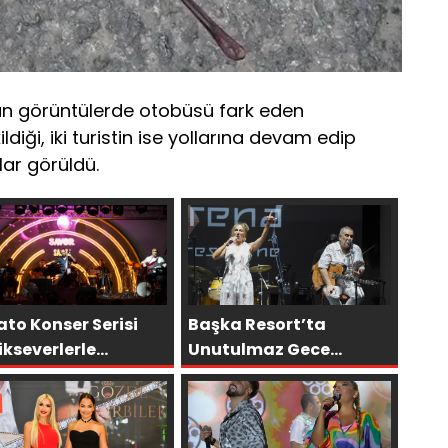
an görüntülerde otobüsü fark eden
ildiği, iki turistin ise yollarına devam edip
lar görüldü.
to Konser Serisi
Başka Resort’ta
kseverlerle
Unutulmaz Gece
uşmaya Devam
Özülkü Çifti Bodrum’u
or
Büyüledi