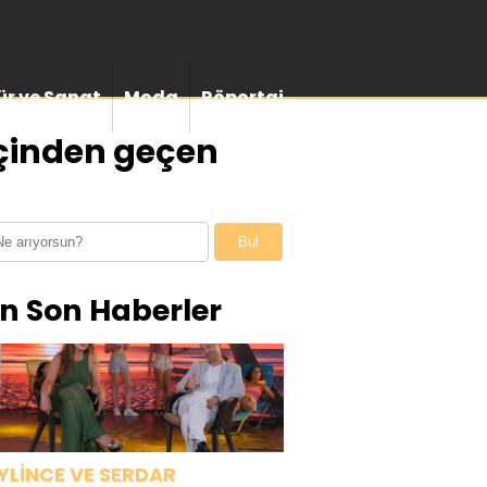
ür ve Sanat
Moda
Röportaj
eçinden geçen
Bul
n Son Haberler
YLİNCE VE SERDAR