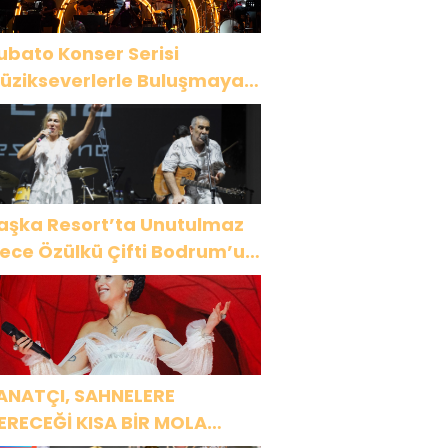
ubato Konser Serisi
üzikseverlerle Buluşmaya
evam Ediyor
aşka Resort’ta Unutulmaz
ülkü Çifti Bodrum’u
üyüledi
ANATÇI, SAHNELERE
ERECEĞİ KISA BİR MOLA