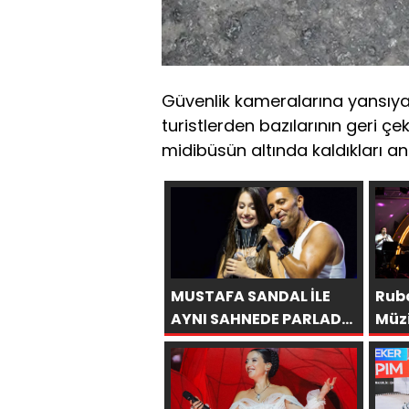
Güvenlik kameralarına yansıy
turistlerden bazılarının geri çek
midibüsün altında kaldıkları an
MUSTAFA SANDAL İLE
Ruba
AYNI SAHNEDE PARLADI:
Müzi
AFRA’YA HARBİYE’DE
Bul
BÜYÜK ALKIŞ
Ediy