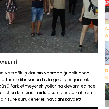
Ö
K
S
A
N
A
O
AYBETTİ
D
 ve trafik ışıklarının yanmadığı belirlenen
C
mü tur midibüsünün hızla geldiğini görerek
dibüsü fark etmeyerek yollarına devam edince
istlerden birisi midibüsün altında kalırken,
bir süre sürüklenerek hayatını kaybetti.