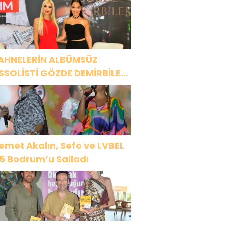
NCESİ 13 AĞUSTOS’TA SON
EZ HARBİYE’DE OLACAK!
AHNELERİN ALBÜMSÜZ
SSOLİSTİ GÖZDE DEMİRBİLEK,
R1 MAGAZİN’DE: “SON
SSOLİST OLARAK VAR
LACAĞIM!”
emet Akalın, Sefo ve LVBEL
5 Bodrum’u Salladı