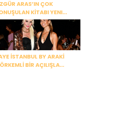
ZGÜR ARAS’IN ÇOK
ONUŞULAN KİTABI YENI
ASKISINI TITANIC LUXURY
OLLECTION BODRUM’DA
UTLADI
AYE İSTANBUL BY ARAKİ
ÖRKEMLİ BİR AÇILIŞLA
APILARINI AÇTI!