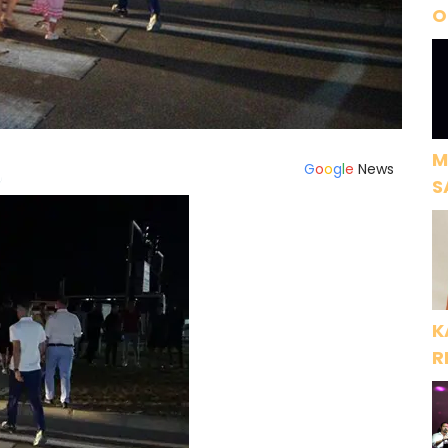
O
A
M
G
o
o
g
l
e
News
S
H
K
R