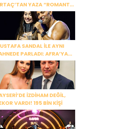
RTAÇ’TAN YAZA “ROMANTİK
ŞK” BOMBASI!
USTAFA SANDAL İLE AYNI
AHNEDE PARLADI: AFRA’YA
ARBİYE’DE BÜYÜK ALKIŞ
AYSERİ’DE İZDİHAM DEĞİL,
EKOR VARDI! 195 BİN KİŞİ