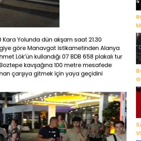
R
M
D
 Kara Yolunda dün akşam saat 21.30
bilgiye göre Manavgat istikametinden Alanya
hmet Lök’ün kullandığı 07 BDB 658 plakalı tur
i Boztepe kavşağına 100 metre mesafede
B
lunan çarşıya gitmek için yaya geçidini
Gece Öz
B
S
V