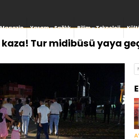
Magazin
Yaşam – Sağlık
Bilim – Teknoloji
Kült
 kaza! Tur midibüsü yaya g
E
A