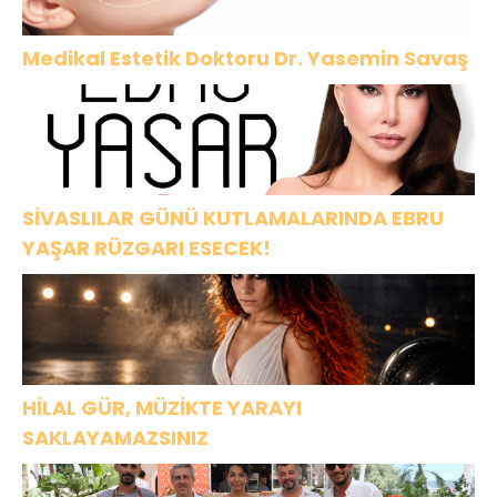
Medikal Estetik Doktoru Dr. Yasemin Savaş
SİVASLILAR GÜNÜ KUTLAMALARINDA EBRU
YAŞAR RÜZGARI ESECEK!
HİLAL GÜR, MÜZİKTE YARAYI
SAKLAYAMAZSINIZ