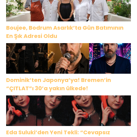
Boujee, Bodrum Asarlık’ta Gün Batımının
En Şık Adresi Oldu
Dominik’ten Japonya’ya! Bremen’in
“ÇITLAT”ı 30’a yakın ülkede!
Eda Suluki’den Yeni Tekli: “Cevapsız