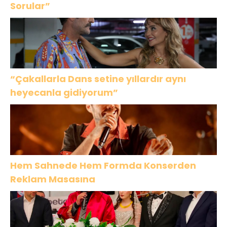
Sorular”
“Çakallarla Dans setine yıllardır aynı
heyecanla gidiyorum”
Hem Sahnede Hem Formda Konserden
Reklam Masasına