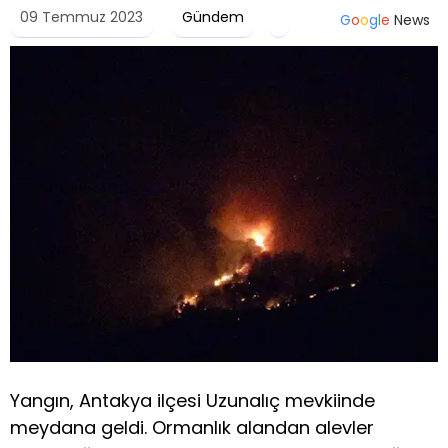
09 Temmuz 2023
Gündem
G
o
o
g
l
e
News
Yangın, Antakya ilçesi Uzunalıç mevkiinde
meydana geldi. Ormanlık alandan alevler