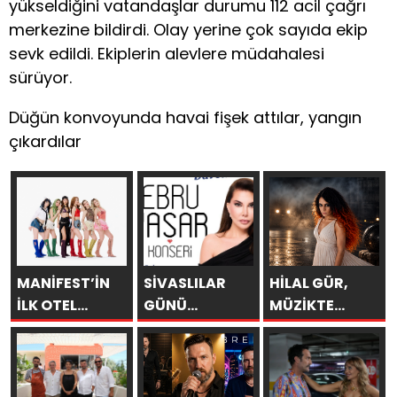
yükseldiğini vatandaşlar durumu 112 acil çağrı
merkezine bildirdi. Olay yerine çok sayıda ekip
sevk edildi. Ekiplerin alevlere müdahalesi
sürüyor.
Düğün konvoyunda havai fişek attılar, yangın
çıkardılar
MANİFEST’İN
SİVASLILAR
HİLAL GÜR,
İLK OTEL
GÜNÜ
MÜZİKTE
KONSERİ 7
KUTLAMALARINDA
YARAYI
AĞUSTOS’TA
EBRU YAŞAR
SAKLAYAMAZSIN
ANTALYA’DA
RÜZGARI
ESECEK!