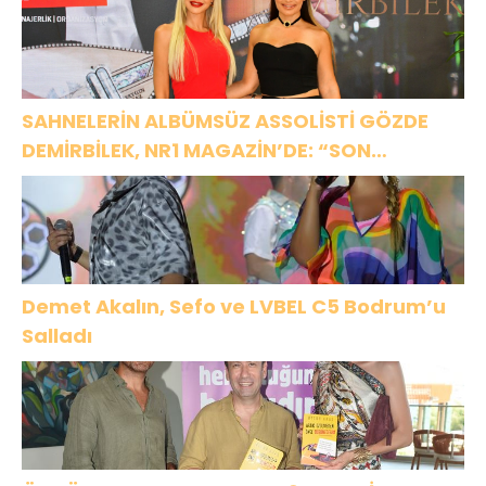
SAHNELERİN ALBÜMSÜZ ASSOLİSTİ GÖZDE
DEMİRBİLEK, NR1 MAGAZİN’DE: “SON
ASSOLİST OLARAK VAR OLACAĞIM!”
Demet Akalın, Sefo ve LVBEL C5 Bodrum’u
Salladı