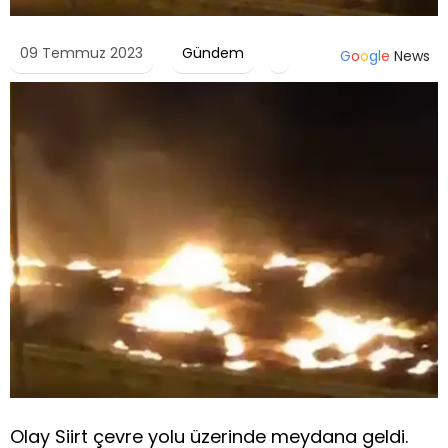
09 Temmuz 2023
Gündem
G
o
o
g
l
e
News
Olay Siirt çevre yolu üzerinde meydana geldi.