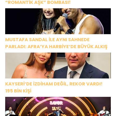
“ROMANTİK AŞK” BOMBASI!
MUSTAFA SANDAL İLE AYNI SAHNEDE
PARLADI: AFRA’YA HARBİYE’DE BÜYÜK ALKIŞ
KAYSERİ’DE İZDİHAM DEĞİL, REKOR VARDI!
195 BİN KİŞİ