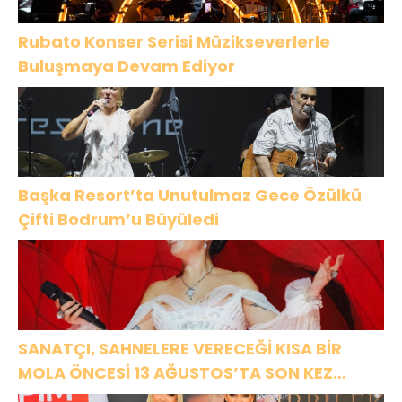
Rubato Konser Serisi Müzikseverlerle
Buluşmaya Devam Ediyor
Başka Resort’ta Unutulmaz Gece Özülkü
Çifti Bodrum’u Büyüledi
SANATÇI, SAHNELERE VERECEĞİ KISA BİR
MOLA ÖNCESİ 13 AĞUSTOS’TA SON KEZ
HARBİYE’DE OLACAK!