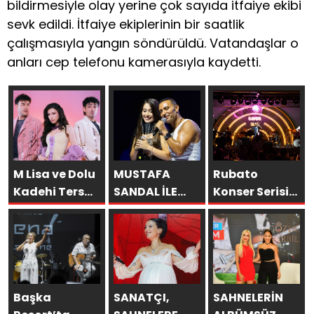
bildirmesiyle olay yerine çok sayıda itfaiye ekibi
sevk edildi. İtfaiye ekiplerinin bir saatlik
çalışmasıyla yangın söndürüldü. Vatandaşlar o
anları cep telefonu kamerasıyla kaydetti.
M Lisa ve Dolu
MUSTAFA
Rubato
Kadehi Ters
SANDAL İLE
Konser Serisi
Tut’tan Yeni İş
AYNI SAHNEDE
Müzikseverlerle
Birliği: “Vişne”
PARLADI:
Buluşmaya
AFRA’YA
Devam Ediyor
HARBİYE’DE
BÜYÜK ALKIŞ
Başka
SANATÇI,
SAHNELERİN