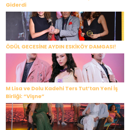
Giderdi
ÖDÜL GECESİNE AYDIN ESKİKÖY DAMGASI!
M Lisa ve Dolu Kadehi Ters Tut’tan Yeni İş
Birliği: “Vişne”