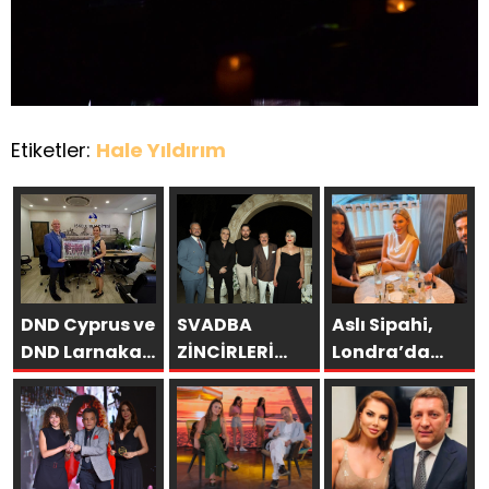
Etiketler:
Hale Yıldırım
DND Cyprus ve
SVADBA
Aslı Sipahi,
DND Larnaka
ZİNCİRLERİ
Londra’da
Gençler Birliği,
SAHİBİ SEMİH
Dostlarıyla
Başarılı
HOT
Hasret
Sezonun
YAŞGÜNÜNÜ
Giderdi
Ardından
SANAT VE
İskele
CEMİYET