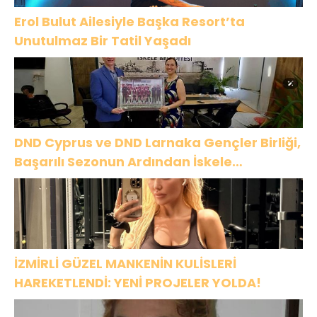
Erol Bulut Ailesiyle Başka Resort’ta
Unutulmaz Bir Tatil Yaşadı
DND Cyprus ve DND Larnaka Gençler Birliği,
Başarılı Sezonun Ardından İskele
Belediyesi’nde Bir Araya Geldi
İZMİRLİ GÜZEL MANKENİN KULİSLERİ
HAREKETLENDİ: YENİ PROJELER YOLDA!