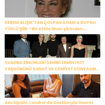
KEREM ALIŞIK’TAN ÇOLPAN İLHAN’A DUYGU
YÜKLÜ ŞİİR: “Bir Attila İlhan şiirinden
çıkmıştı sanki”
SVADBA ZİNCİRLERİ SAHİBİ SEMİH HOT
YAŞGÜNÜNÜ SANAT VE CEMİYET DÜNYASININ
ÜNLÜ İSİMLERİYLE KUTLADI!
Aslı Sipahi, Londra’da Dostlarıyla Hasret