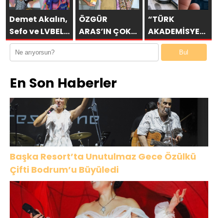
Büyüledi
SON KEZ
MAGAZİN’DE:
HARBİYE’DE
“SON
Demet Akalın,
ÖZGÜR
“TÜRK
OLACAK!
ASSOLİST
Sefo ve LVBEL
ARAS’IN ÇOK
AKADEMİSYENİN
OLARAK VAR
C5 Bodrum’u
KONUŞULAN
YAPAY ZEKÂ
Bul
OLACAĞIM!”
Salladı
KİTABI YENI
HAMLESİ…
BASKISINI
PARMAK
En Son Haberler
TITANIC
İZİNDEN KİŞİYE
LUXURY
ÖZEL ANALİZ”
COLLECTION
BODRUM’DA
KUTLADI
Başka Resort’ta Unutulmaz Gece Özülkü
Çifti Bodrum’u Büyüledi