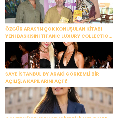
ÖZGÜR ARAS’IN ÇOK KONUŞULAN KİTABI
YENI BASKISINI TITANIC LUXURY COLLECTION
BODRUM’DA KUTLADI
SAYE İSTANBUL BY ARAKİ GÖRKEMLİ BİR
AÇILIŞLA KAPILARINI AÇTI!