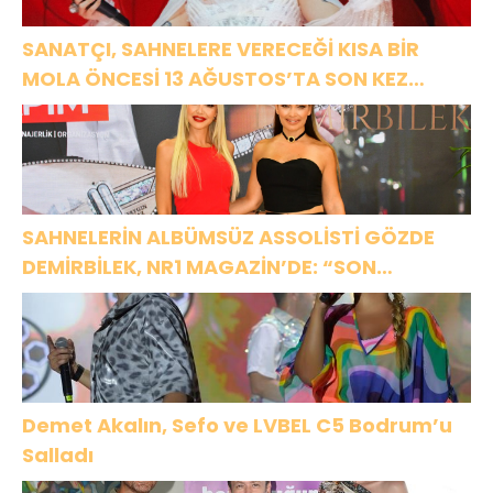
SANATÇI, SAHNELERE VERECEĞİ KISA BİR
MOLA ÖNCESİ 13 AĞUSTOS’TA SON KEZ
HARBİYE’DE OLACAK!
SAHNELERİN ALBÜMSÜZ ASSOLİSTİ GÖZDE
DEMİRBİLEK, NR1 MAGAZİN’DE: “SON
ASSOLİST OLARAK VAR OLACAĞIM!”
Demet Akalın, Sefo ve LVBEL C5 Bodrum’u
Salladı