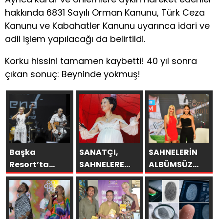
hakkında 6831 Sayılı Orman Kanunu, Türk Ceza
Kanunu ve Kabahatler Kanunu uyarınca idari ve
adli işlem yapılacağı da belirtildi.
Korku hissini tamamen kaybetti! 40 yıl sonra
çıkan sonuç: Beyninde yokmuş!
Başka
SANATÇI,
SAHNELERİN
Resort’ta
SAHNELERE
ALBÜMSÜZ
Unutulmaz
VERECEĞİ KISA
ASSOLİSTİ
Gece Özülkü
BİR MOLA
GÖZDE
Çifti
ÖNCESİ 13
DEMİRBİLEK,
Bodrum’u
AĞUSTOS’TA
NR1