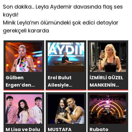
Son dakika… Leyla Aydemir davasında flaş ses
kaydı!
Minik Leyla’nın ölümündeki şok edici detaylar
gerekçeli kararda
Gülben
Erol Bulut
İZMİRLİ GÜZEL
Ergen’den
Ailesiyle
MANKENİN
Kıbrıs’ta
Başka
KULİSLERİ
Yapay Zekâ
Resort’ta
HAREKETLENDİ:
Çıkışı
Unutulmaz Bir
YENİ PROJELER
Tatil Yaşadı
YOLDA!
M Lisa ve Dolu
MUSTAFA
Rubato