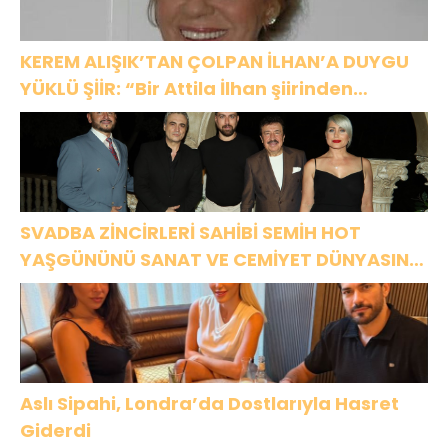
KEREM ALIŞIK’TAN ÇOLPAN İLHAN’A DUYGU
YÜKLÜ ŞİİR: “Bir Attila İlhan şiirinden
çıkmıştı sanki”
SVADBA ZİNCİRLERİ SAHİBİ SEMİH HOT
YAŞGÜNÜNÜ SANAT VE CEMİYET DÜNYASININ
ÜNLÜ İSİMLERİYLE KUTLADI!
Aslı Sipahi, Londra’da Dostlarıyla Hasret
Giderdi