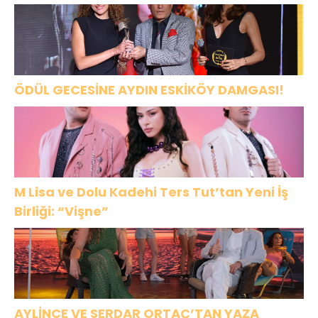
ÖDÜL GECESİNE AYDIN ESKİKÖY DAMGASI!
M Lisa ve Dolu Kadehi Ters Tut’tan Yeni İş
Birliği: “Vişne”
AYLİNCE VE SERDAR ORTAÇ’TAN YAZA