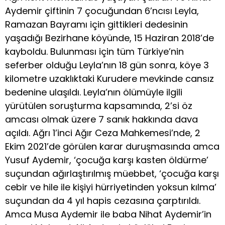
Aydemir çiftinin 7 çocuğundan 6’ncısı Leyla,
Ramazan Bayramı için gittikleri dedesinin
yaşadığı Bezirhane köyünde, 15 Haziran 2018’de
kayboldu. Bulunması için tüm Türkiye’nin
seferber olduğu Leyla’nın 18 gün sonra, köye 3
kilometre uzaklıktaki Kurudere mevkinde cansız
bedenine ulaşıldı. Leyla’nın ölümüyle ilgili
yürütülen soruşturma kapsamında, 2’si öz
amcası olmak üzere 7 sanık hakkında dava
açıldı. Ağrı 1’inci Ağır Ceza Mahkemesi’nde, 2
Ekim 2021’de görülen karar duruşmasında amca
Yusuf Aydemir, ‘çocuğa karşı kasten öldürme’
suçundan ağırlaştırılmış müebbet, ‘çocuğa karşı
cebir ve hile ile kişiyi hürriyetinden yoksun kılma’
suçundan da 4 yıl hapis cezasına çarptırıldı.
Amca Musa Aydemir ile baba Nihat Aydemir’in