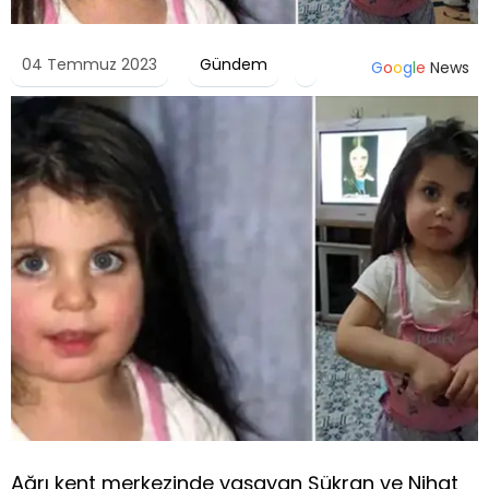
04 Temmuz 2023
Gündem
G
o
o
g
l
e
News
Ağrı kent merkezinde yaşayan Şükran ve Nihat