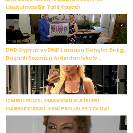
Unutulmaz Bir Tatil Yaşadı
DND Cyprus ve DND Larnaka Gençler Birliği,
Başarılı Sezonun Ardından İskele
Belediyesi’nde Bir Araya Geldi
İZMİRLİ GÜZEL MANKENİN KULİSLERİ
HAREKETLENDİ: YENİ PROJELER YOLDA!