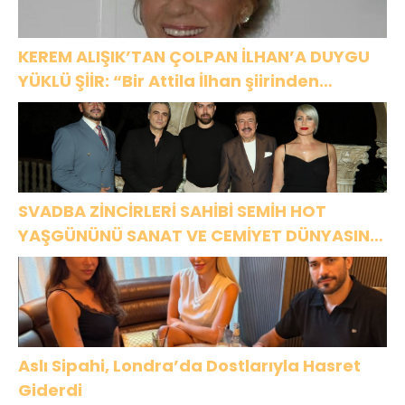
KEREM ALIŞIK’TAN ÇOLPAN İLHAN’A DUYGU
YÜKLÜ ŞİİR: “Bir Attila İlhan şiirinden
çıkmıştı sanki”
SVADBA ZİNCİRLERİ SAHİBİ SEMİH HOT
YAŞGÜNÜNÜ SANAT VE CEMİYET DÜNYASININ
ÜNLÜ İSİMLERİYLE KUTLADI!
Aslı Sipahi, Londra’da Dostlarıyla Hasret
Giderdi