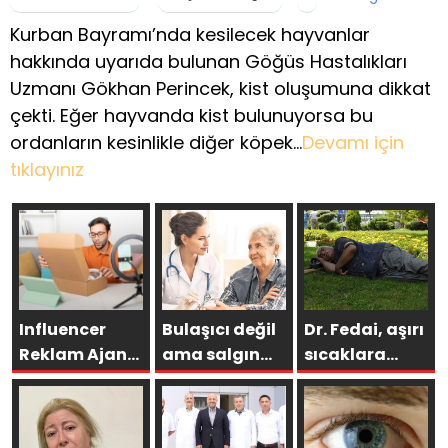
Kurban Bayramı’nda kesilecek hayvanlar
hakkında uyarıda bulunan Göğüs Hastalıkları
Uzmanı Gökhan Perincek, kist oluşumuna dikkat
çekti. Eğer hayvanda kist bulunuyorsa bu
ordanların kesinlikle diğer köpek…
Devamı için
tıklayınız
Influencer
Bulaşıcı değil
Dr. Fedai, aşırı
Reklam Ajansı
ama salgın
sıcaklara
Seçerken
gibi yayılıyor!
karşı kalp
Neden Doğru
hastalarını
Ajans Hayati
uyardı