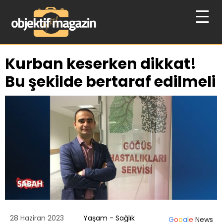
Kurban keserken dikkat!
Bu şekilde bertaraf edilmeli
28 Haziran 2023
Yaşam - Sağlık
G
o
o
g
l
e
News