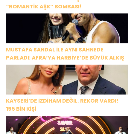
“ROMANTİK AŞK” BOMBASI!
MUSTAFA SANDAL İLE AYNI SAHNEDE
PARLADI: AFRA’YA HARBİYE’DE BÜYÜK ALKIŞ
KAYSERİ’DE İZDİHAM DEĞİL, REKOR VARDI!
195 BİN KİŞİ