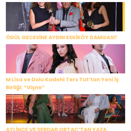
ÖDÜL GECESİNE AYDIN ESKİKÖY DAMGASI!
M Lisa ve Dolu Kadehi Ters Tut’tan Yeni İş
Birliği: “Vişne”
AYLİNCE VE SERDAR ORTAÇ’TAN YAZA