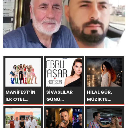
MANİFEST’İN
SİVASLILAR
HİLAL GÜR,
İLK OTEL
GÜNÜ
MÜZİKTE
KONSERİ 7
KUTLAMALARINDA
YARAYI
AĞUSTOS’TA
EBRU YAŞAR
SAKLAYAMAZSIN
ANTALYA’DA
RÜZGARI
ESECEK!