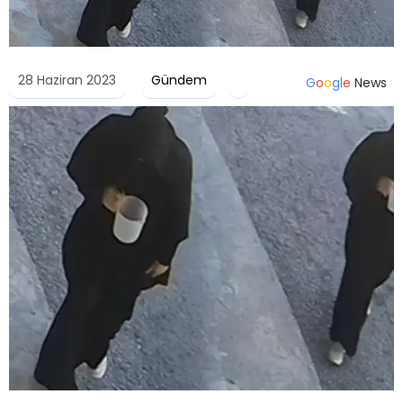
28 Haziran 2023
Gündem
G
o
o
g
l
e
News