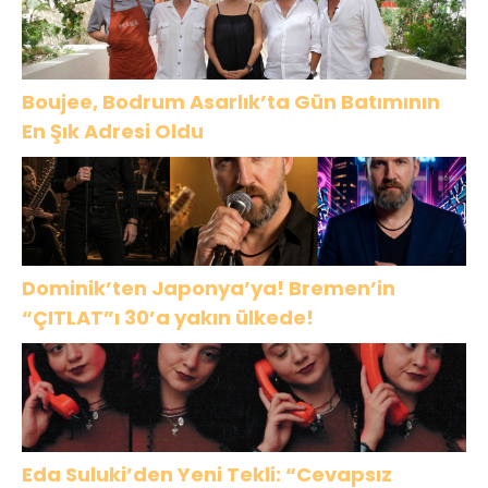
Boujee, Bodrum Asarlık’ta Gün Batımının
En Şık Adresi Oldu
Dominik’ten Japonya’ya! Bremen’in
“ÇITLAT”ı 30’a yakın ülkede!
Eda Suluki’den Yeni Tekli: “Cevapsız