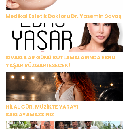
Medikal Estetik Doktoru Dr. Yasemin Savaş
SİVASLILAR GÜNÜ KUTLAMALARINDA EBRU
YAŞAR RÜZGARI ESECEK!
HİLAL GÜR, MÜZİKTE YARAYI
SAKLAYAMAZSINIZ