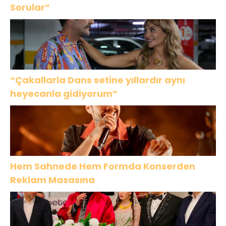
Sorular”
“Çakallarla Dans setine yıllardır aynı
heyecanla gidiyorum”
Hem Sahnede Hem Formda Konserden
Reklam Masasına