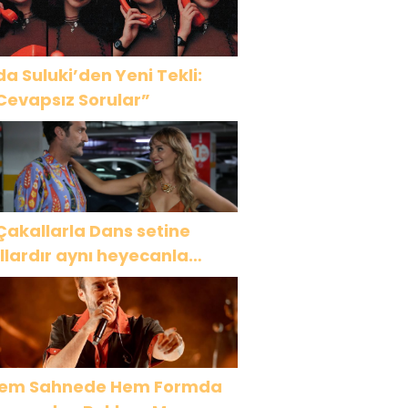
da Suluki’den Yeni Tekli:
Cevapsız Sorular”
Çakallarla Dans setine
ıllardır aynı heyecanla
idiyorum”
em Sahnede Hem Formda