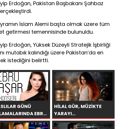
ip Erdoğan, Pakistan Başbakanı Şahbaz
erçekleştirdi.
bayramın İslam Alemi başta olmak üzere tüm
ket getirmesi temennisinde bulunuldu.
Erdoğan, Yüksek Düzeyli Stratejik İşbirliği
nı mutabık kalındığı üzere Pakistan’da en
istediğini belirtti.
ASLILAR GÜNÜ
HİLAL GÜR, MÜZİKTE
LAMALARINDA EBRU
YARAYI
AR RÜZGARI
SAKLAYAMAZSINIZ
CEK!