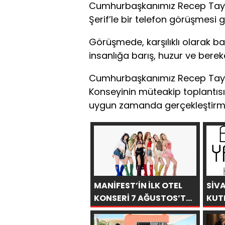
Cumhurbaşkanımız Recep Tayy
Şerif’le bir telefon görüşmesi g
Görüşmede, karşılıklı olarak 
insanlığa barış, huzur ve bere
Cumhurbaşkanımız Recep Tayyip 
Konseyinin müteakip toplantısı
uygun zamanda gerçekleştirmek 
MANİFEST’İN İLK OTEL
SİV
KONSERİ 7 AĞUSTOS’TA
KUT
ANTALYA’DA
YAŞ
ESE