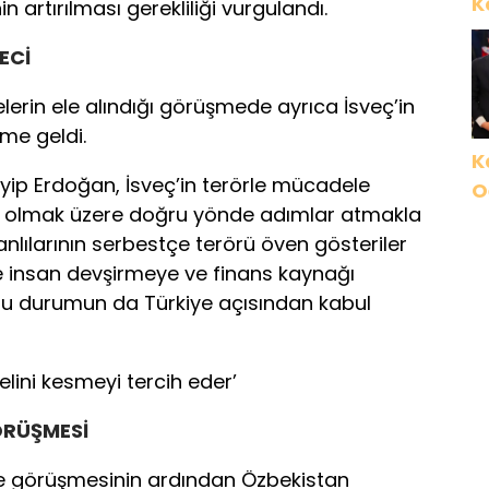
K
in artırılması gerekliliği vurgulandı.
ECİ
erin ele alındığı görüşmede ayrıca İsveç’in
me geldi.
K
p Erdoğan, İsveç’in terörle mücadele
O
ta olmak üzere doğru yönde adımlar atmakla
İ
anlılarının serbestçe terörü öven gösteriler
G
e insan devşirmeye ve finans kaynağı
 bu durumun da Türkiye açısından kabul
lini kesmeyi tercih eder’
ÖRÜŞMESİ
le görüşmesinin ardından Özbekistan