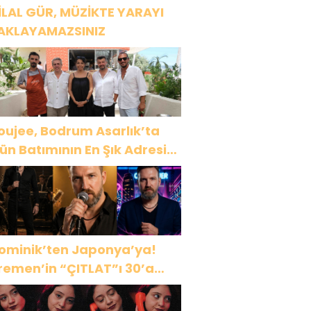
İLAL GÜR, MÜZİKTE YARAYI
AKLAYAMAZSINIZ
oujee, Bodrum Asarlık’ta
ün Batımının En Şık Adresi
ldu
ominik’ten Japonya’ya!
remen’in “ÇITLAT”ı 30’a
akın ülkede!