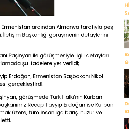
H
S
Ermenistan ardından Almanya tarafıyla peş
 İletişim Başkanlığı görüşmenin detaylarını
B
ı Paşinyan ile görüşmesiyle ilgili detayları
G
ıklamada şu ifadelere yer verildi;
O
p Erdoğan, Ermenistan Başbakanı Nikol
si gerçekleştirdi.
şinyan, görüşmede Türk Halkı’nın Kurban
D
rbaşkanımız Recep Tayyip Erdoğan ise Kurban
B
mak üzere, tüm insanlığa barış, huzur ve
y
etti.