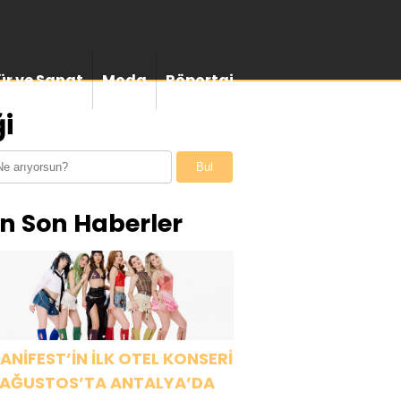
ür ve Sanat
Moda
Röportaj
i
Bul
n Son Haberler
ANİFEST’İN İLK OTEL KONSERİ
 AĞUSTOS’TA ANTALYA’DA