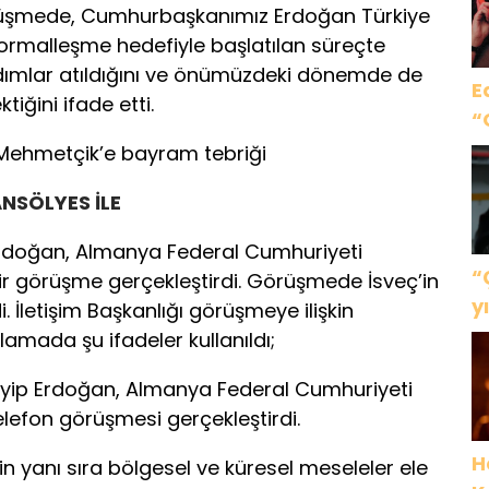
ğı görüşmede, Cumhurbaşkanımız Erdoğan Türkiye
ormalleşme hedefiyle başlatılan süreçte
dımlar atıldığını ve önümüzdeki dönemde de
E
iğini ifade etti.
“
ehmetçik’e bayram tebriği
NSÖLYES İLE
doğan, Almanya Federal Cumhuriyeti
“
bir görüşme gerçekleştirdi. Görüşmede İsveç’in
y
 İletişim Başkanlığı görüşmeye ilişkin
g
klamada şu ifadeler kullanıldı;
ip Erdoğan, Almanya Federal Cumhuriyeti
telefon görüşmesi gerçekleştirdi.
H
n yanı sıra bölgesel ve küresel meseleler ele