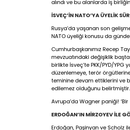
alındı ve bu alanlarda iş birliğin
İSVEÇ’İN NATO’YA ÜYELİK SÜR
Rusya’da yaşanan son gelişmel
NATO üyeliği konusu da günde
Cumhurbaşkanımız Recep Tayyi
mevzuatındaki değişiklik baş
birlikte İsveç’te PKK/PYD/YPG y
düzenlemeye, terör örgütlerin
teminine devam ettiklerini ve
edilemez olduğunu belirtmiştir.
Avrupa’da Wagner paniği! ‘Bir e
ERDOĞAN’IN MİRZOYEV İLE G
Erdoğan, Paşinyan ve Scholz i