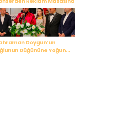
onserden Reklam Masasına
ahraman Doygun’un
ğlunun Düğününe Yoğun
lgi! 3 Bin Davetli Görkemli
ecede Buluştu