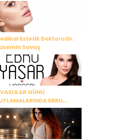
edikal Estetik Doktoru Dr.
asemin Savaş
İVASLILAR GÜNÜ
UTLAMALARINDA EBRU
AŞAR RÜZGARI ESECEK!