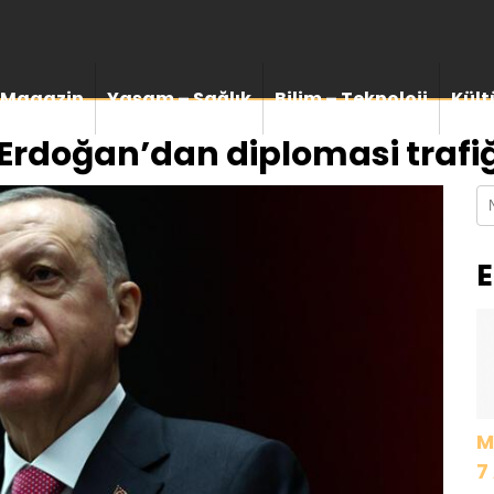
Magazin
Yaşam – Sağlık
Bilim – Teknoloji
Kült
rdoğan’dan diplomasi trafiğ
E
M
7