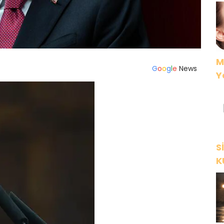
M
G
o
o
g
l
e
News
Y
S
K
Y