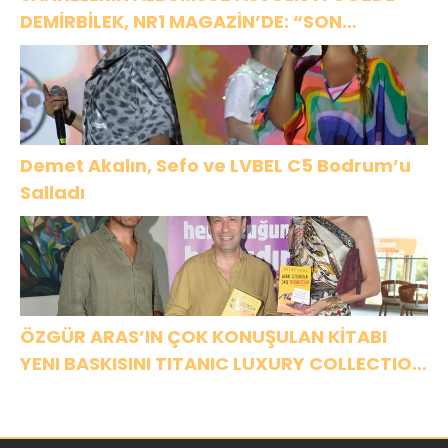
DEMİRBİLEK, NR1 MAGAZİN’DE: “SON
ASSOLİST OLARAK VAR OLACAĞIM!”
Demet Akalın, Sefo ve LVBEL C5 Bodrum’u
Salladı
ÖZGÜR ARAS’IN ÇOK KONUŞULAN KİTABI
YENI BASKISINI TITANIC LUXURY COLLECTION
BODRUM’DA KUTLADI