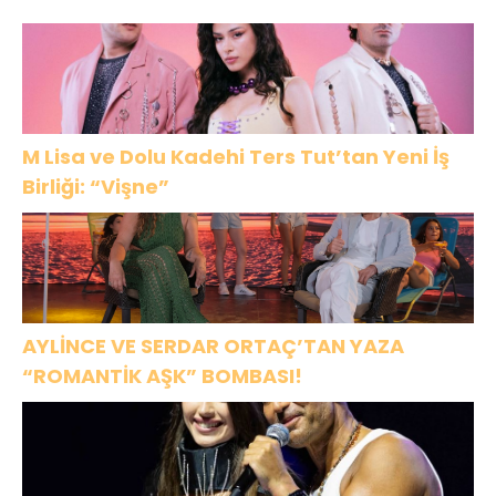
çare bulunsun
M Lisa ve Dolu Kadehi Ters Tut’tan Yeni İş
Birliği: “Vişne”
AYLİNCE VE SERDAR ORTAÇ’TAN YAZA
“ROMANTİK AŞK” BOMBASI!