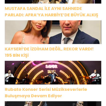
MUSTAFA SANDAL İLE AYNI SAHNEDE
PARLADI: AFRA’YA HARBİYE’DE BÜYÜK ALKIŞ
KAYSERİ’DE İZDİHAM DEĞİL, REKOR VARDI!
195 BİN KİŞİ
Rubato Konser Serisi Müzikseverlerle
Buluşmaya Devam Ediyor