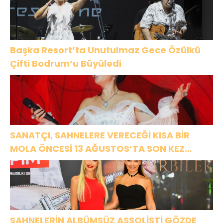
Başka Resort’ta Unutulmaz Gece Özülkü
Çifti Bodrum’u Büyüledi
SANATÇI, SAHNELERE VERECEĞİ KISA BİR
MOLA ÖNCESİ 13 AĞUSTOS’TA SON KEZ
HARBİYE’DE OLACAK!
SAHNELERİN ALBÜMSÜZ ASSOLİSTİ GÖZDE