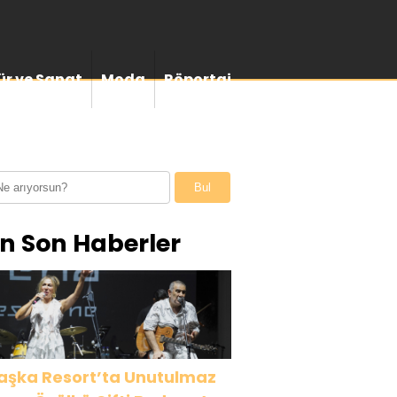
ür ve Sanat
Moda
Röportaj
Bul
n Son Haberler
aşka Resort’ta Unutulmaz