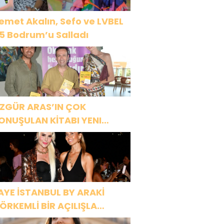
emet Akalın, Sefo ve LVBEL
5 Bodrum’u Salladı
ZGÜR ARAS’IN ÇOK
ONUŞULAN KİTABI YENI
ASKISINI TITANIC LUXURY
OLLECTION BODRUM’DA
UTLADI
AYE İSTANBUL BY ARAKİ
ÖRKEMLİ BİR AÇILIŞLA
APILARINI AÇTI!