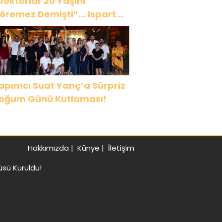
Doktorlar 20 Yaşını
öremez Demişti”… Ispartalı
ağlar Özyiğit’in Derya
edavacı Buluşması
uygulandırdı
apımcı Suat Yanç’a Sürpriz
oğum Günü Kutlaması!
Hakkımızda
|
Künye
|
İletişim
sü Kuruldu!