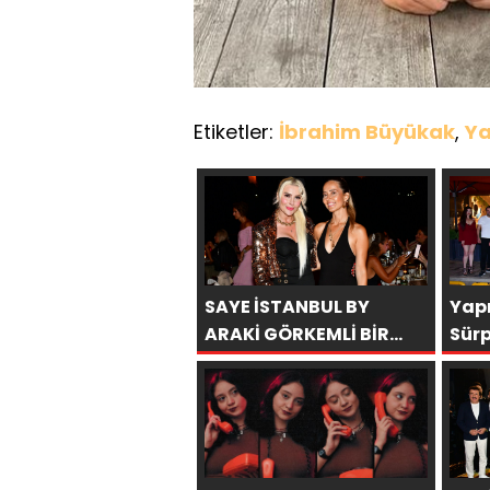
Etiketler:
İbrahim Büyükak
,
Ya
SAYE İSTANBUL BY
Yap
ARAKİ GÖRKEMLİ BİR
Sür
AÇILIŞLA KAPILARINI
Kut
AÇTI!