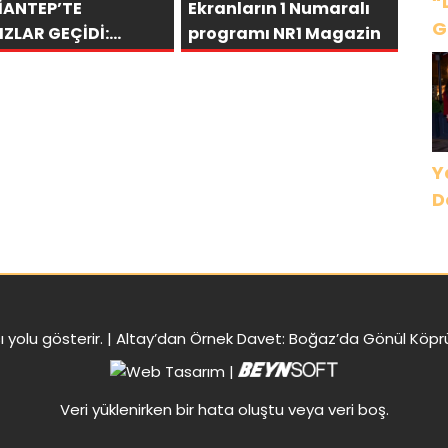
“
İANTEP’TE
Ekranların 1 Numaralı
G
IZLAR GEÇİDİ:
programı NR1 Magazin
Ç
DANCI VE BY
B
AFA AÇILIŞI İLE
EN PARK’TA
D
KEMLİ GALA
Y
D
ı
yolu gösterir. |
Altay’dan Örnek Davet: Boğaz’da Gönül Köprü
|
Veri yüklenirken bir hata oluştu veya veri boş.