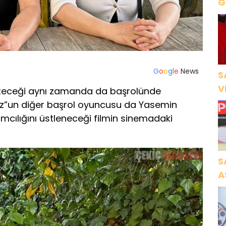
Gece Öz
B
G
o
o
g
l
e
News
S
V
eteceği aynı zamanda da başrolünde
Ö
uz”un diğer başrol oyuncusu da Yasemin
K
pımcılığını üstleneceği filmin sinemadaki
S
A
N
A
O