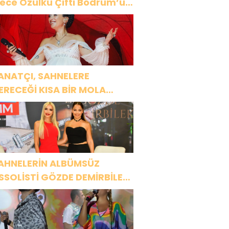
ülkü Çifti Bodrum’u
üyüledi
ANATÇI, SAHNELERE
ERECEĞİ KISA BİR MOLA
NCESİ 13 AĞUSTOS’TA SON
EZ HARBİYE’DE OLACAK!
AHNELERİN ALBÜMSÜZ
SSOLİSTİ GÖZDE DEMİRBİLEK,
R1 MAGAZİN’DE: “SON
SSOLİST OLARAK VAR
LACAĞIM!”