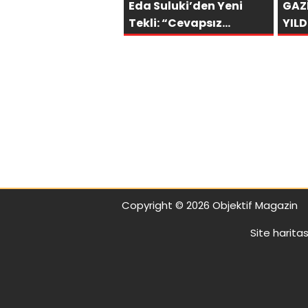
Eda Suluki’den Yeni
GAZ
Tekli: “Cevapsız
YILD
Sorular”
ŞAM
MUST
GRE
GÖR
Copyright © 2026 Objektif Magazin
Site haritas