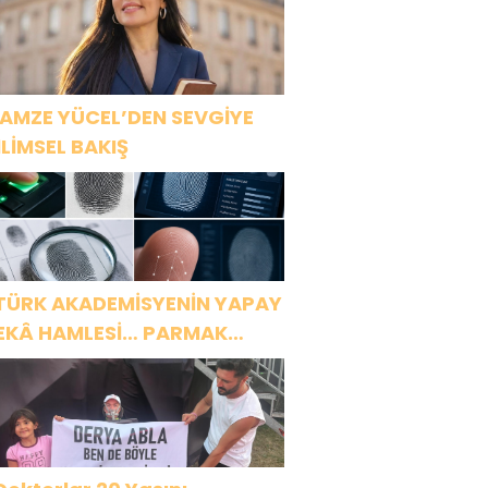
AMZE YÜCEL’DEN SEVGİYE
İLİMSEL BAKIŞ
TÜRK AKADEMİSYENİN YAPAY
EKÂ HAMLESİ… PARMAK
ZİNDEN KİŞİYE ÖZEL ANALİZ”