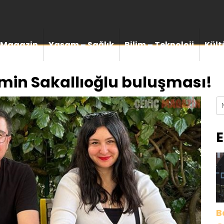
Magazin
Yaşam – Sağlık
Bilim – Teknoloji
Kült
min Sakallıoğlu buluşması!
E
B