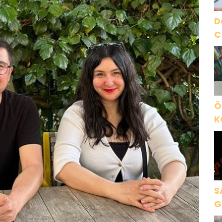
D
C
Ö
K
B
C
K
S
G
K