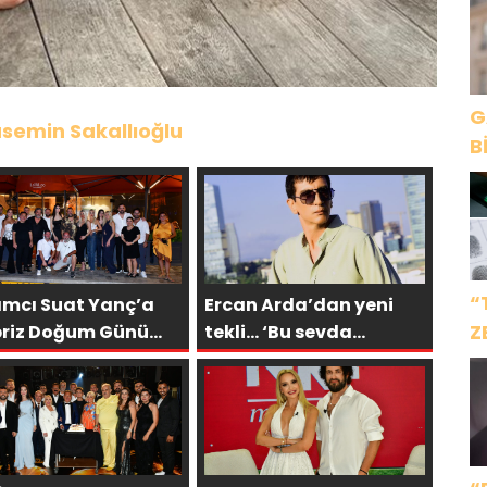
G
semin Sakallıoğlu
B
“
ımcı Suat Yanç’a
Ercan Arda’dan yeni
Z
priz Doğum Günü
tekli… ‘Bu sevda
laması!
bitmez’
İ