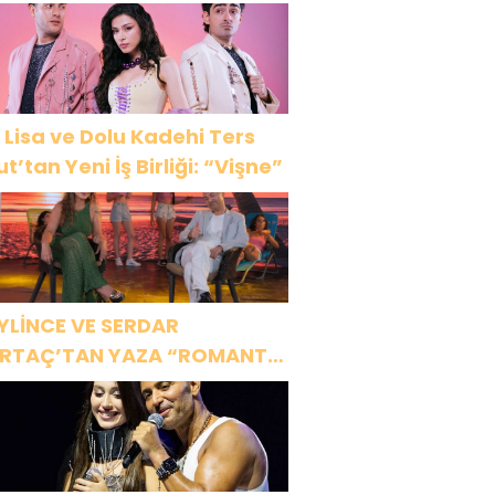
 Lisa ve Dolu Kadehi Ters
ut’tan Yeni İş Birliği: “Vişne”
YLİNCE VE SERDAR
RTAÇ’TAN YAZA “ROMANTİK
ŞK” BOMBASI!