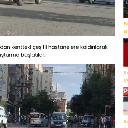
B
Gece Öz
B
dan kentteki çeşitli hastanelere kaldırılarak
ruşturma başlatıldı.
S
V
Ö
K
S