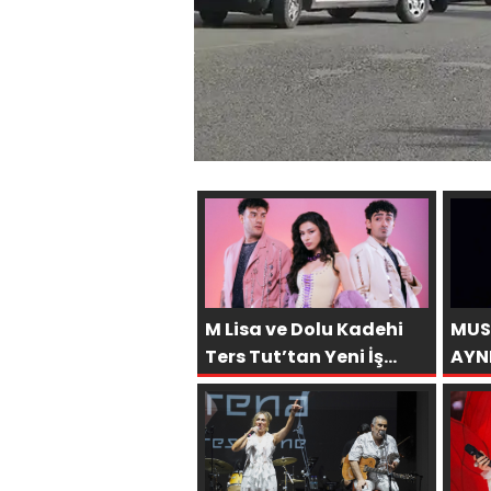
M Lisa ve Dolu Kadehi
MUS
Ters Tut’tan Yeni İş
AYN
Birliği: “Vişne”
AFR
BÜY