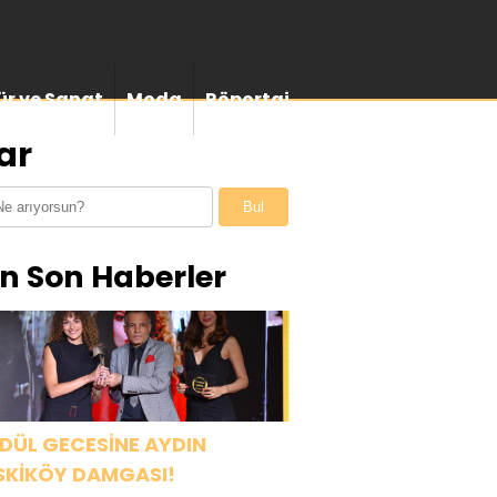
ür ve Sanat
Moda
Röportaj
var
Bul
n Son Haberler
DÜL GECESİNE AYDIN
SKİKÖY DAMGASI!