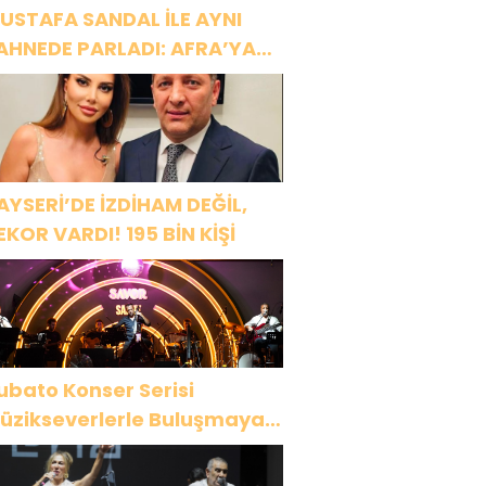
USTAFA SANDAL İLE AYNI
AHNEDE PARLADI: AFRA’YA
ARBİYE’DE BÜYÜK ALKIŞ
AYSERİ’DE İZDİHAM DEĞİL,
EKOR VARDI! 195 BİN KİŞİ
ubato Konser Serisi
üzikseverlerle Buluşmaya
evam Ediyor