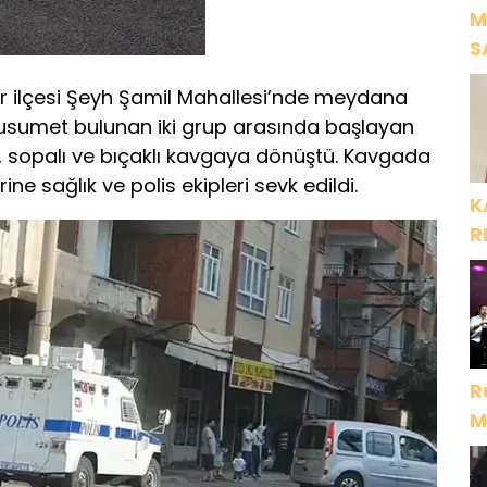
M
S
H
r ilçesi Şeyh Şamil Mahallesi’nde meydana
 husumet bulunan iki grup arasında başlayan
ı, sopalı ve bıçaklı kavgaya dönüştü. Kavgada
rine sağlık ve polis ekipleri sevk edildi.
K
R
R
M
D