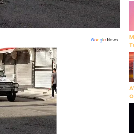
M
G
o
o
g
l
e
News
T
A
O
A