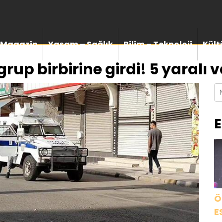
Magazin
Yaşam – Sağlık
Bilim – Teknoloji
Kült
grup birbirine girdi! 5 yaralı 
E
Ö
E