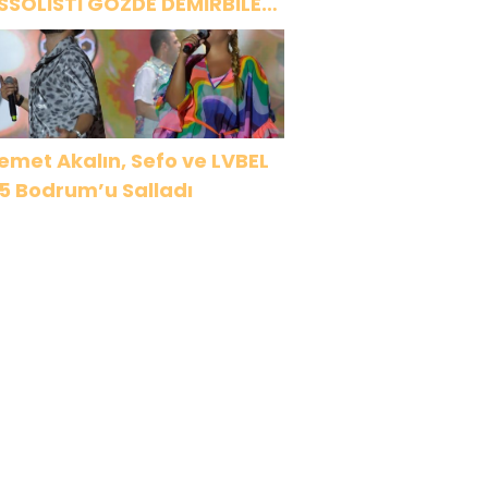
SSOLİSTİ GÖZDE DEMİRBİLEK,
R1 MAGAZİN’DE: “SON
SSOLİST OLARAK VAR
LACAĞIM!”
emet Akalın, Sefo ve LVBEL
5 Bodrum’u Salladı