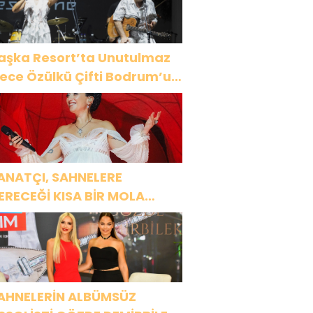
aşka Resort’ta Unutulmaz
ülkü Çifti Bodrum’u
üyüledi
ANATÇI, SAHNELERE
ERECEĞİ KISA BİR MOLA
NCESİ 13 AĞUSTOS’TA SON
EZ HARBİYE’DE OLACAK!
AHNELERİN ALBÜMSÜZ