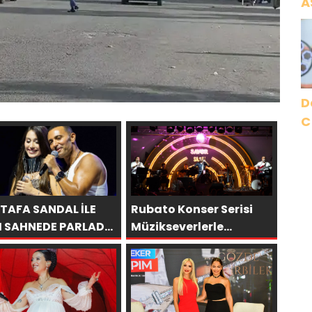
A
N
A
O
D
C
TAFA SANDAL İLE
Rubato Konser Serisi
I SAHNEDE PARLADI:
Müzikseverlerle
A’YA HARBİYE’DE
Buluşmaya Devam
ÜK ALKIŞ
Ediyor