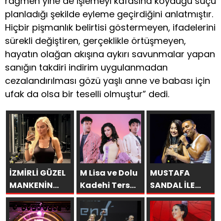
rağmen yine de işlemeyi kafasına koyduğu suçu
planladığı şekilde eyleme geçirdiğini anlatmıştır.
Hiçbir pişmanlık belirtisi göstermeyen, ifadelerini
sürekli değiştiren, gerçeklikle örtüşmeyen,
hayatın olağan akışına aykırı savunmalar yapan
sanığın takdiri indirim uygulanmadan
cezalandırılması gözü yaşlı anne ve babası için
ufak da olsa bir teselli olmuştur” dedi.
İZMİRLİ GÜZEL
M Lisa ve Dolu
MUSTAFA
MANKENİN
Kadehi Ters
SANDAL İLE
KULİSLERİ
Tut’tan Yeni İş
AYNI SAHNEDE
HAREKETLENDİ:
Birliği: “Vişne”
PARLADI: