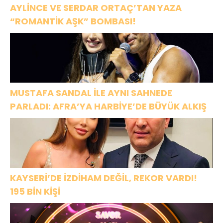
AYLİNCE VE SERDAR ORTAÇ’TAN YAZA
“ROMANTİK AŞK” BOMBASI!
MUSTAFA SANDAL İLE AYNI SAHNEDE
PARLADI: AFRA’YA HARBİYE’DE BÜYÜK ALKIŞ
KAYSERİ’DE İZDİHAM DEĞİL, REKOR VARDI!
195 BİN KİŞİ