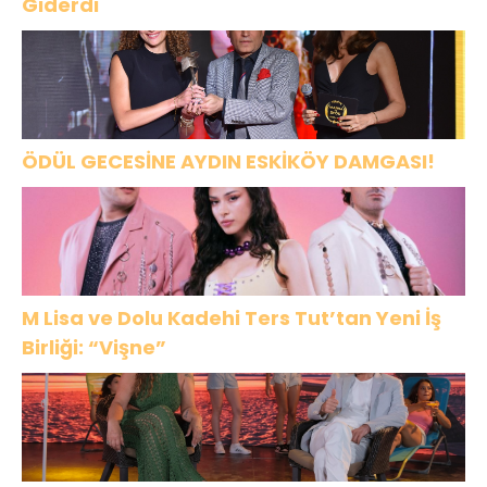
Giderdi
ÖDÜL GECESİNE AYDIN ESKİKÖY DAMGASI!
M Lisa ve Dolu Kadehi Ters Tut’tan Yeni İş
Birliği: “Vişne”