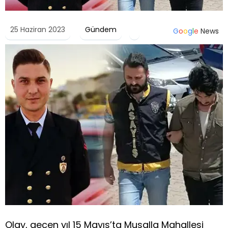
25 Haziran 2023
Gündem
G
o
o
g
l
e
News
Olay, geçen yıl 15 Mayıs’ta Musalla Mahallesi