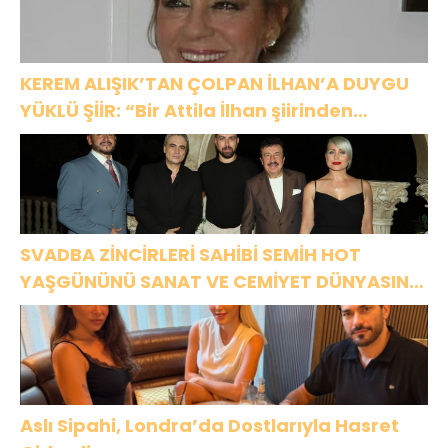
KEREM ALIŞIK’TAN ÇOLPAN İLHAN’A DUYGU
YÜKLÜ ŞİİR: “Bir Attila İlhan şiirinden
çıkmıştı sanki”
SVADBA ZİNCİRLERİ SAHİBİ SEMİH HOT
YAŞGÜNÜNÜ SANAT VE CEMİYET DÜNYASININ
ÜNLÜ İSİMLERİYLE KUTLADI!
Aslı Sipahi, Londra’da Dostlarıyla Hasret