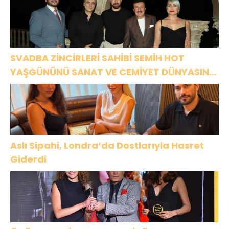
SVADBA ZİNCİRLERİ SAHİBİ SEMİH HOT
YAŞGÜNÜNÜ SANAT VE CEMİYET DÜNYASININ
ÜNLÜ İSİMLERİYLE KUTLADI!
Aslı Sipahi, Londra’da Dostlarıyla Hasret
Giderdi