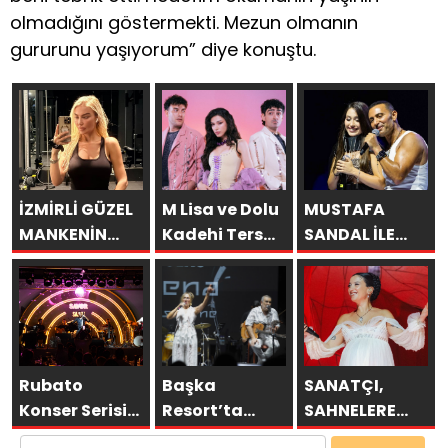
olmadığını göstermekti. Mezun olmanın
gururunu yaşıyorum” diye konuştu.
İZMİRLİ GÜZEL
M Lisa ve Dolu
MUSTAFA
MANKENİN
Kadehi Ters
SANDAL İLE
KULİSLERİ
Tut’tan Yeni İş
AYNI SAHNEDE
HAREKETLENDİ:
Birliği: “Vişne”
PARLADI:
YENİ PROJELER
AFRA’YA
YOLDA!
HARBİYE’DE
BÜYÜK ALKIŞ
Rubato
Başka
SANATÇI,
Konser Serisi
Resort’ta
SAHNELERE
Müzikseverlerle
Unutulmaz
VERECEĞİ KISA