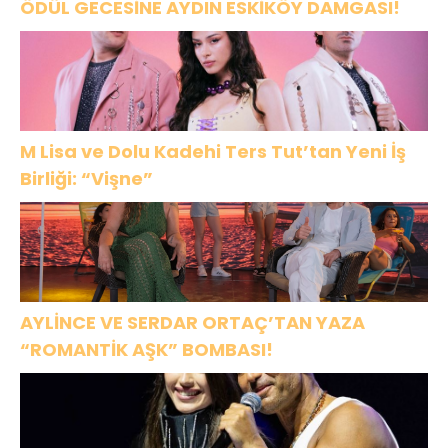
ÖDÜL GECESİNE AYDIN ESKİKÖY DAMGASI!
M Lisa ve Dolu Kadehi Ters Tut’tan Yeni İş
Birliği: “Vişne”
AYLİNCE VE SERDAR ORTAÇ’TAN YAZA
“ROMANTİK AŞK” BOMBASI!