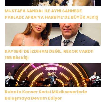
MUSTAFA SANDAL İLE AYNI SAHNEDE
PARLADI: AFRA’YA HARBİYE’DE BÜYÜK ALKIŞ
KAYSERİ’DE İZDİHAM DEĞİL, REKOR VARDI!
195 BİN KİŞİ
Rubato Konser Serisi Müzikseverlerle
Buluşmaya Devam Ediyor