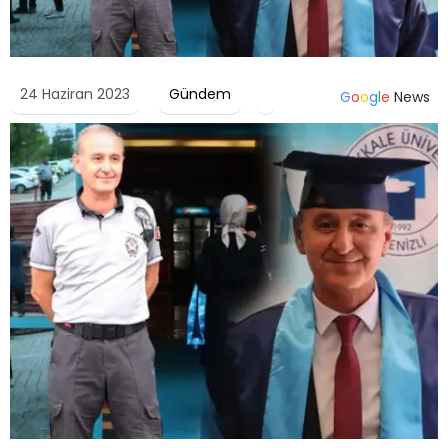
24 Haziran 2023
Gündem
G
o
o
g
l
e
News