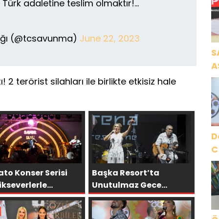
u, Türk adaletine teslim olmaktır!…
K
nlığı (@tcsavunma)
June 22, 2023
S
A
N
 2 terörist silahları ile birlikte etkisiz hale
A
O
D
C
to Konser Serisi
Başka Resort’ta
kseverlerle
Unutulmaz Gece
uşmaya Devam
Özülkü Çifti Bodrum’u
or
Büyüledi