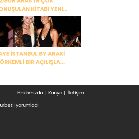
ZGÜR ARAS’IN ÇOK
ONUŞULAN KİTABI YENI
ASKISINI TITANIC LUXURY
OLLECTION BODRUM’DA
UTLADI
AYE İSTANBUL BY ARAKİ
ÖRKEMLİ BİR AÇILIŞLA
APILARINI AÇTI!
Hakkımızda
|
Künye
|
İletişim
Gurbet’i yorumladı