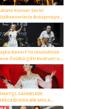
ubato Konser Serisi
üzikseverlerle Buluşmaya
evam Ediyor
aşka Resort’ta Unutulmaz
ülkü Çifti Bodrum’u
üyüledi
ANATÇI, SAHNELERE
ERECEĞİ KISA BİR MOLA
NCESİ 13 AĞUSTOS’TA SON