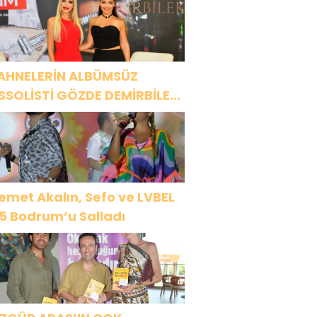
EZ HARBİYE’DE OLACAK!
AHNELERİN ALBÜMSÜZ
SSOLİSTİ GÖZDE DEMİRBİLEK,
R1 MAGAZİN’DE: “SON
SSOLİST OLARAK VAR
LACAĞIM!”
emet Akalın, Sefo ve LVBEL
5 Bodrum’u Salladı