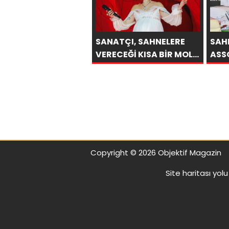
SANATÇI, SAHNELERE
SAH
VERECEĞİ KISA BİR MOLA
ASS
ÖNCESİ 13 AĞUSTOS’TA
DEMİ
SON KEZ HARBİYE’DE
MAG
OLACAK!
ASS
OLA
Copyright © 2026 Objektif Magazin
Site haritası
yolu 