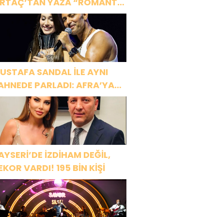
RTAÇ’TAN YAZA “ROMANTİK
ŞK” BOMBASI!
USTAFA SANDAL İLE AYNI
AHNEDE PARLADI: AFRA’YA
ARBİYE’DE BÜYÜK ALKIŞ
AYSERİ’DE İZDİHAM DEĞİL,
EKOR VARDI! 195 BİN KİŞİ