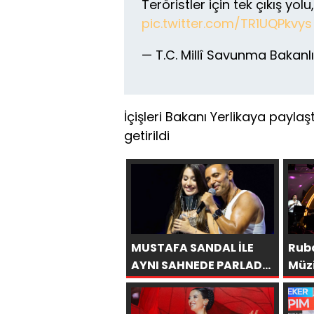
Teröristler için tek çıkış yol
pic.twitter.com/TR1UQPkvys
— T.C. Millî Savunma Baka
İçişleri Bakanı Yerlikaya paylaştı!
getirildi
MUSTAFA SANDAL İLE
Ruba
AYNI SAHNEDE PARLADI:
Müzi
AFRA’YA HARBİYE’DE
Bul
BÜYÜK ALKIŞ
Ediy