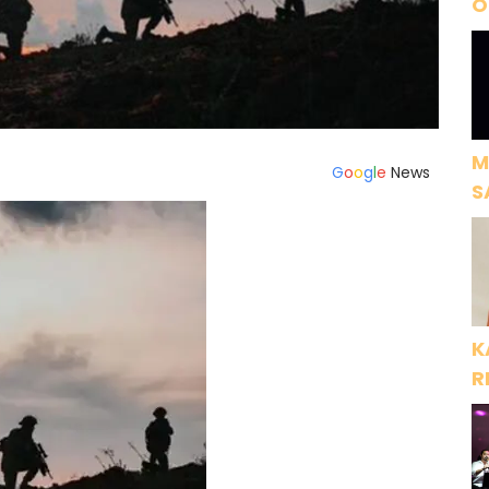
O
A
M
G
o
o
g
l
e
News
S
H
K
R