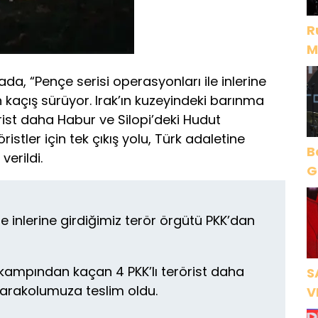
R
M
D
da, “Pençe serisi operasyonları ile inlerine
 kaçış sürüyor. Irak’ın kuzeyindeki barınma
ist daha Habur ve Silopi’deki Hudut
stler için tek çıkış yolu, Türk adaletine
B
verildi.
Gece Öz
B
le inlerine girdiğimiz terör örgütü PKK’dan
 kampından kaçan 4 PKK’lı terörist daha
S
Karakolumuza teslim oldu.
V
Ö