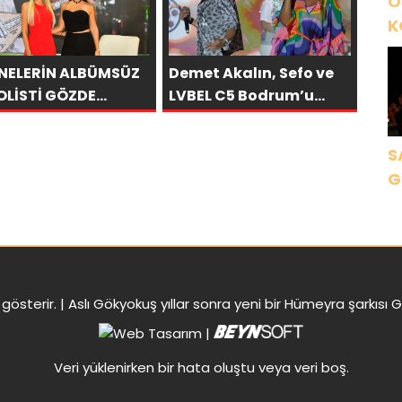
Ö
K
B
NELERİN ALBÜMSÜZ
Demet Akalın, Sefo ve
C
OLİSTİ GÖZDE
LVBEL C5 Bodrum’u
K
RBİLEK, NR1
Salladı
AZİN’DE: “SON
S
OLİST OLARAK VAR
G
CAĞIM!”
K
gösterir. |
Aslı Gökyokuş yıllar sonra yeni bir Hümeyra şarkısı 
|
Veri yüklenirken bir hata oluştu veya veri boş.