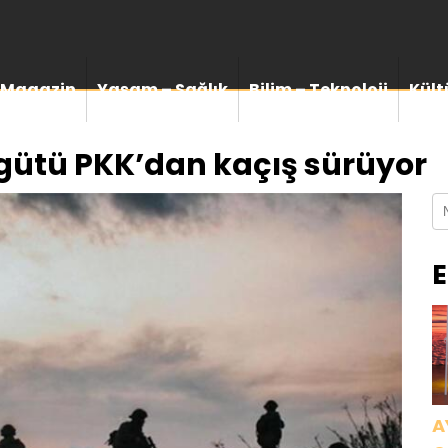
Magazin
Yaşam – Sağlık
Bilim – Teknoloji
Kült
rgütü PKK’dan kaçış sürüyor
E
A