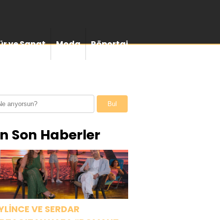
ür ve Sanat
Moda
Röportaj
Bul
n Son Haberler
YLİNCE VE SERDAR