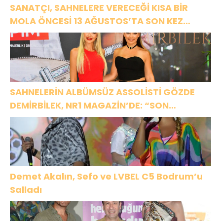
SANATÇI, SAHNELERE VERECEĞİ KISA BİR
MOLA ÖNCESİ 13 AĞUSTOS’TA SON KEZ
HARBİYE’DE OLACAK!
SAHNELERİN ALBÜMSÜZ ASSOLİSTİ GÖZDE
DEMİRBİLEK, NR1 MAGAZİN’DE: “SON
ASSOLİST OLARAK VAR OLACAĞIM!”
Demet Akalın, Sefo ve LVBEL C5 Bodrum’u
Salladı