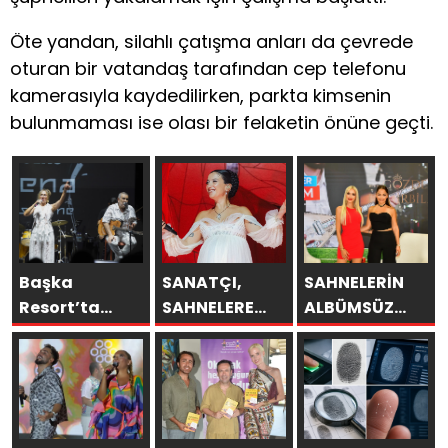
Öte yandan, silahlı çatışma anları da çevrede
oturan bir vatandaş tarafından cep telefonu
kamerasıyla kaydedilirken, parkta kimsenin
bulunmaması ise olası bir felaketin önüne geçti.
Başka
SANATÇI,
SAHNELERİN
Resort’ta
SAHNELERE
ALBÜMSÜZ
Unutulmaz
VERECEĞİ KISA
ASSOLİSTİ
Gece Özülkü
BİR MOLA
GÖZDE
Çifti
ÖNCESİ 13
DEMİRBİLEK,
Bodrum’u
AĞUSTOS’TA
NR1
Büyüledi
SON KEZ
MAGAZİN’DE: