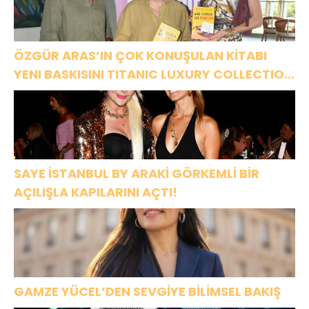
ÖZGÜR ARAS’IN ÇOK KONUŞULAN KİTABI
YENI BASKISINI TITANIC LUXURY COLLECTION
BODRUM’DA KUTLADI
SAYE İSTANBUL BY ARAKİ GÖRKEMLİ BİR
AÇILIŞLA KAPILARINI AÇTI!
GAMZE YÜCEL’DEN SEVGİYE BİLİMSEL BAKIŞ