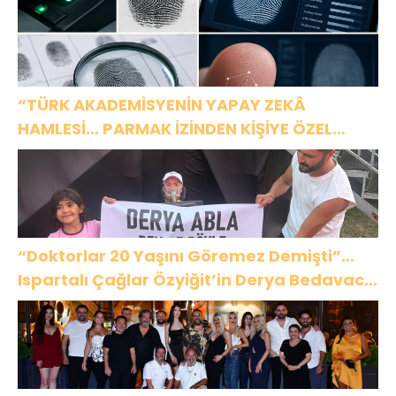
“TÜRK AKADEMİSYENİN YAPAY ZEKÂ
HAMLESİ… PARMAK İZİNDEN KİŞİYE ÖZEL
ANALİZ”
“Doktorlar 20 Yaşını Göremez Demişti”…
Ispartalı Çağlar Özyiğit’in Derya Bedavacı
Buluşması Duygulandırdı