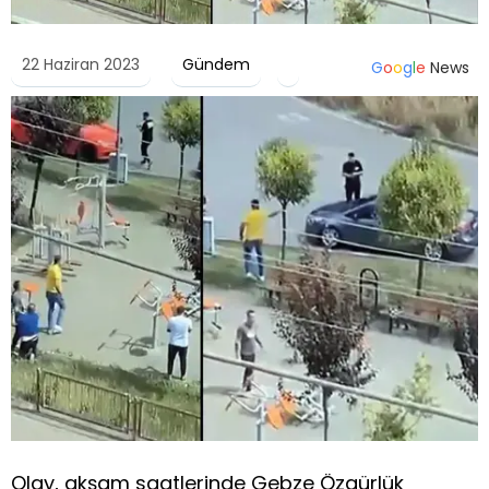
22 Haziran 2023
Gündem
G
o
o
g
l
e
News
Olay, akşam saatlerinde Gebze Özgürlük