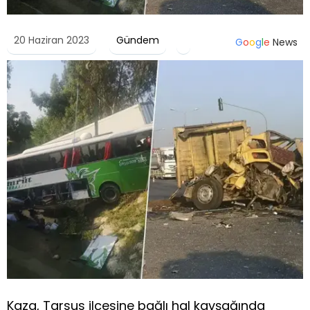
20 Haziran 2023
Gündem
G
o
o
g
l
e
News
Kaza, Tarsus ilçesine bağlı hal kavşağında