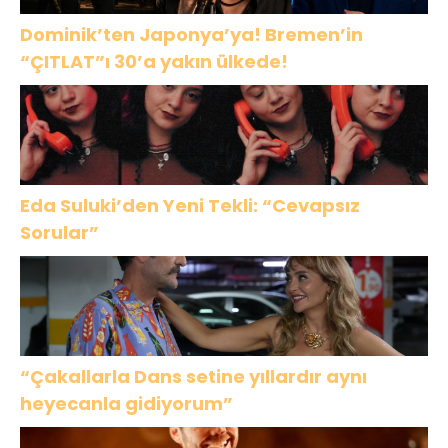
Dominik’ten Japonya’ya! Bremen’in
“ÇITLAT”ı 30’a yakın ülkede!
Eda Suluki’den Yeni Tekli: “Cevapsız
Sorular”
“Çakallarla Dans setine yıllardır aynı
heyecanla gidiyorum”