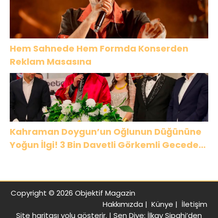
Hem Sahnede Hem Formda Konserden
Reklam Masasına
Kahraman Doygun’un Oğlunun Düğününe
Yoğun İlgi! 3 Bin Davetli Görkemli Gecede
Buluştu
Copyright © 2026 Objektif Magazin
Hakkımızda
|
Künye
|
İletişim
Site haritası
yolu gösterir. |
Sen Diye: İlkay Sipahi’den