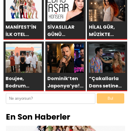
MANİFEST’İN
SİVASLILAR
HİLAL GÜR,
İLK OTEL
GÜNÜ
MÜZİKTE
KONSERİ 7
KUTLAMALARINDA
YARAYI
AĞUSTOS’TA
EBRU YAŞAR
SAKLAYAMAZSIN
ANTALYA’DA
RÜZGARI
ESECEK!
Boujee,
Dominik’ten
“Çakallarla
Bodrum
Japonya’ya!
Dans setine
Asarlık’ta Gün
Bremen’in
yıllardır aynı
Bul
Batımının En
“ÇITLAT”ı 30’a
heyecanla
Şık Adresi
yakın ülkede!
gidiyorum”
En Son Haberler
Oldu