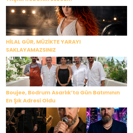
HİLAL GÜR, MÜZİKTE YARAYI
SAKLAYAMAZSINIZ
Boujee, Bodrum Asarlık’ta Gün Batımının
En Şık Adresi Oldu