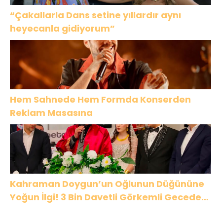
“Çakallarla Dans setine yıllardır aynı
heyecanla gidiyorum”
Hem Sahnede Hem Formda Konserden
Reklam Masasına
Kahraman Doygun’un Oğlunun Düğününe
Yoğun İlgi! 3 Bin Davetli Görkemli Gecede
Buluştu