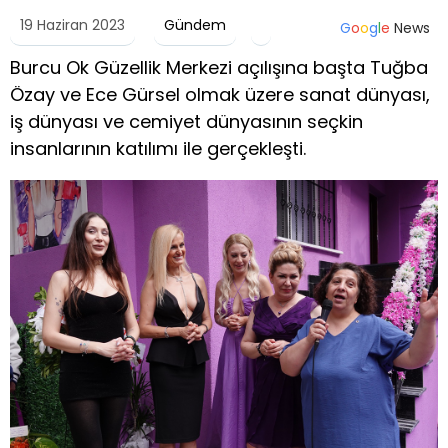
19 Haziran 2023
Gündem
G
o
o
g
l
e
News
Burcu Ok Güzellik Merkezi açılışına başta Tuğba
Özay ve Ece Gürsel olmak üzere sanat dünyası,
iş dünyası ve cemiyet dünyasının seçkin
insanlarının katılımı ile gerçekleşti.