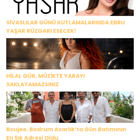
SİVASLILAR GÜNÜ KUTLAMALARINDA EBRU
YAŞAR RÜZGARI ESECEK!
HİLAL GÜR, MÜZİKTE YARAYI
SAKLAYAMAZSINIZ
Boujee, Bodrum Asarlık’ta Gün Batımının
En Şık Adresi Oldu