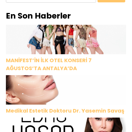
Şık Adresi
yakın ülkede!
gidiyorum”
En Son Haberler
Oldu
MANİFEST’İN İLK OTEL KONSERİ 7
AĞUSTOS’TA ANTALYA’DA
Medikal Estetik Doktoru Dr. Yasemin Savaş