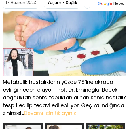
17 Haziran 2023
Yaşam - Sağlık
G
o
o
g
l
e
News
Metabolik hastalıkların yüzde 75’ine akraba
evliliği neden oluyor. Prof. Dr. Eminoğlu: Bebek
doğduktan sonra topuktan alınan kanla hastalık
tespit edilip tedavi edilebiliyor. Geç kalındığında
zihinsel…
Devamı için tıklayınız