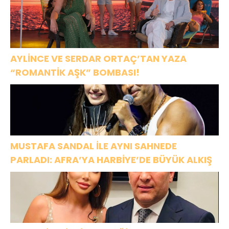
AYLİNCE VE SERDAR ORTAÇ’TAN YAZA
“ROMANTİK AŞK” BOMBASI!
MUSTAFA SANDAL İLE AYNI SAHNEDE
PARLADI: AFRA’YA HARBİYE’DE BÜYÜK ALKIŞ