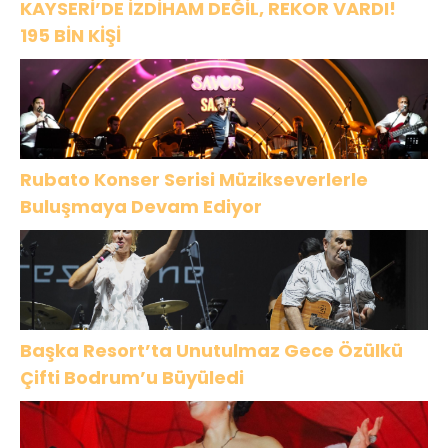
KAYSERİ’DE İZDİHAM DEĞİL, REKOR VARDI!
195 BİN KİŞİ
Rubato Konser Serisi Müzikseverlerle
Buluşmaya Devam Ediyor
Başka Resort’ta Unutulmaz Gece Özülkü
Çifti Bodrum’u Büyüledi