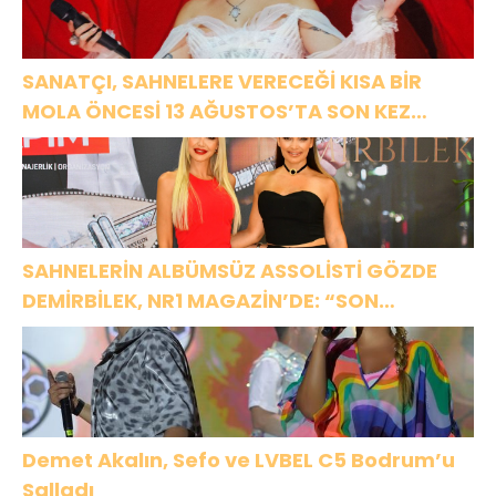
SANATÇI, SAHNELERE VERECEĞİ KISA BİR
MOLA ÖNCESİ 13 AĞUSTOS’TA SON KEZ
HARBİYE’DE OLACAK!
SAHNELERİN ALBÜMSÜZ ASSOLİSTİ GÖZDE
DEMİRBİLEK, NR1 MAGAZİN’DE: “SON
ASSOLİST OLARAK VAR OLACAĞIM!”
Demet Akalın, Sefo ve LVBEL C5 Bodrum’u
Salladı