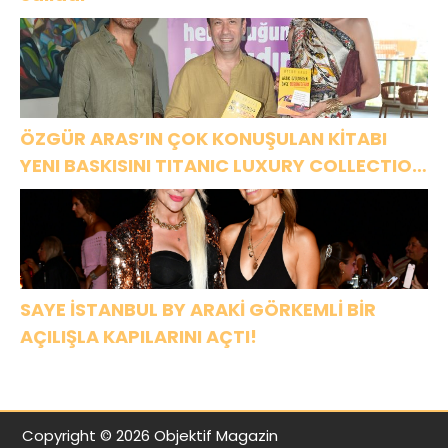
ÖZGÜR ARAS’IN ÇOK KONUŞULAN KİTABI
YENI BASKISINI TITANIC LUXURY COLLECTION
BODRUM’DA KUTLADI
SAYE İSTANBUL BY ARAKİ GÖRKEMLİ BİR
AÇILIŞLA KAPILARINI AÇTI!
Copyright © 2026 Objektif Magazin