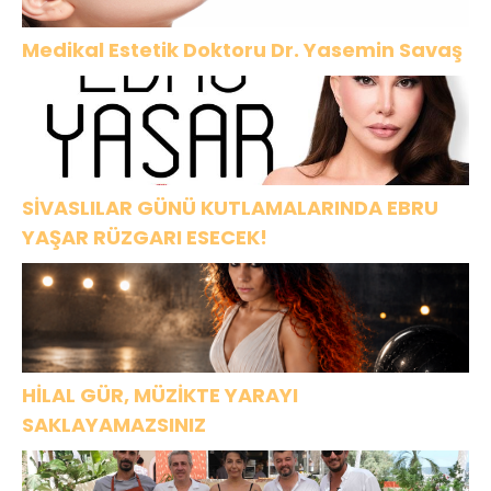
Medikal Estetik Doktoru Dr. Yasemin Savaş
SİVASLILAR GÜNÜ KUTLAMALARINDA EBRU
YAŞAR RÜZGARI ESECEK!
HİLAL GÜR, MÜZİKTE YARAYI
SAKLAYAMAZSINIZ