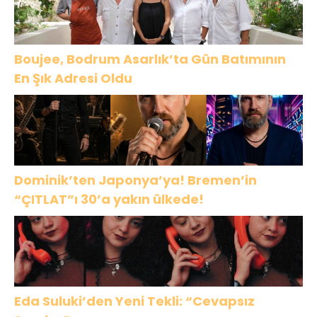
Boujee, Bodrum Asarlık’ta Gün Batımının
En Şık Adresi Oldu
Dominik’ten Japonya’ya! Bremen’in
“ÇITLAT”ı 30’a yakın ülkede!
Eda Suluki’den Yeni Tekli: “Cevapsız