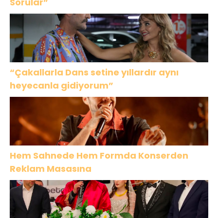
Sorular”
“Çakallarla Dans setine yıllardır aynı
heyecanla gidiyorum”
Hem Sahnede Hem Formda Konserden
Reklam Masasına