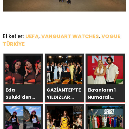
Etiketler:
UEFA
,
VANGUART WATCHES
,
VOGUE
TÜRKİYE
Eda
GAZİANTEP’TE
Ekranların 1
Suluki’den
YILDIZLAR
Numaralı
Yeni Tekli:
GEÇİDİ:
programı NR1
“Cevapsız
ŞAMDANCI VE
Magazin
Sorular”
BY MUSTAFA
AÇILIŞI İLE