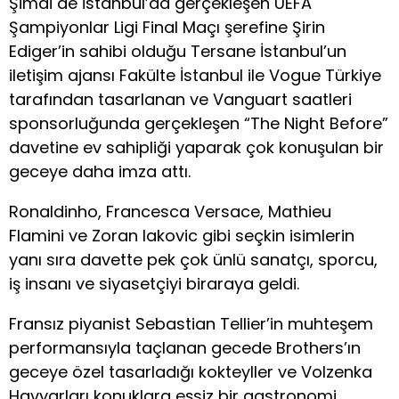
Şimdi de İstanbul’da gerçekleşen UEFA
Şampiyonlar Ligi Final Maçı şerefine Şirin
Ediger’in sahibi olduğu Tersane İstanbul’un
iletişim ajansı Fakülte İstanbul ile Vogue Türkiye
tarafından tasarlanan ve Vanguart saatleri
sponsorluğunda gerçekleşen “The Night Before”
davetine ev sahipliği yaparak çok konuşulan bir
geceye daha imza attı.
Ronaldinho, Francesca Versace, Mathieu
Flamini ve Zoran Iakovic gibi seçkin isimlerin
yanı sıra davette pek çok ünlü sanatçı, sporcu,
iş insanı ve siyasetçiyi biraraya geldi.
Fransız piyanist Sebastian Tellier’in muhteşem
performansıyla taçlanan gecede Brothers’ın
geceye özel tasarladığı kokteyller ve Volzenka
Havyarları konuklara eşsiz bir gastronomi