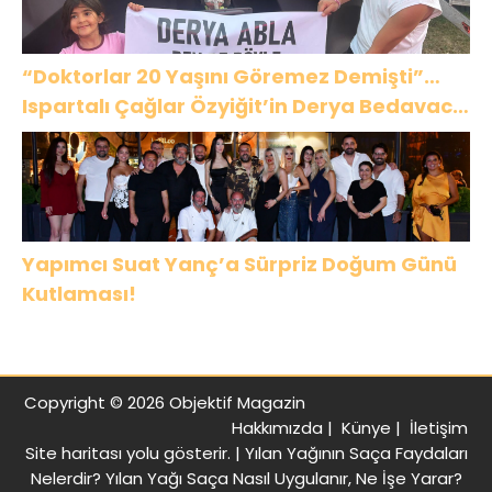
“Doktorlar 20 Yaşını Göremez Demişti”…
Ispartalı Çağlar Özyiğit’in Derya Bedavacı
Buluşması Duygulandırdı
Yapımcı Suat Yanç’a Sürpriz Doğum Günü
Kutlaması!
Copyright © 2026 Objektif Magazin
Hakkımızda
|
Künye
|
İletişim
Site haritası
yolu gösterir. |
Yılan Yağının Saça Faydaları
Nelerdir? Yılan Yağı Saça Nasıl Uygulanır, Ne İşe Yarar?