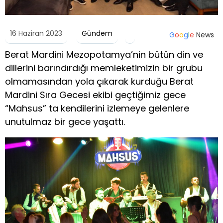
16 Haziran 2023
Gündem
G
o
o
g
l
e
News
Berat Mardini Mezopotamya’nin bütün din ve
dillerini barındırdığı memleketimizin bir grubu
olmamasından yola çıkarak kurduğu Berat
Mardini Sıra Gecesi ekibi geçtiğimiz gece
“Mahsus” ta kendilerini izlemeye gelenlere
unutulmaz bir gece yaşattı.