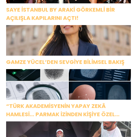
SAYE İSTANBUL BY ARAKİ GÖRKEMLİ BİR
AÇILIŞLA KAPILARINI AÇTI!
GAMZE YÜCEL’DEN SEVGİYE BİLİMSEL BAKIŞ
“TÜRK AKADEMİSYENİN YAPAY ZEKÂ
HAMLESİ… PARMAK İZİNDEN KİŞİYE ÖZEL
ANALİZ”