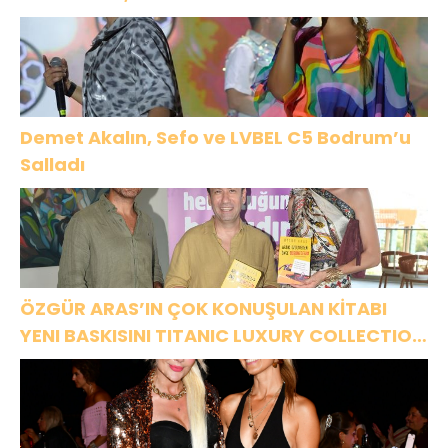
ASSOLİST OLARAK VAR OLACAĞIM!”
Demet Akalın, Sefo ve LVBEL C5 Bodrum’u
Salladı
ÖZGÜR ARAS’IN ÇOK KONUŞULAN KİTABI
YENI BASKISINI TITANIC LUXURY COLLECTION
BODRUM’DA KUTLADI