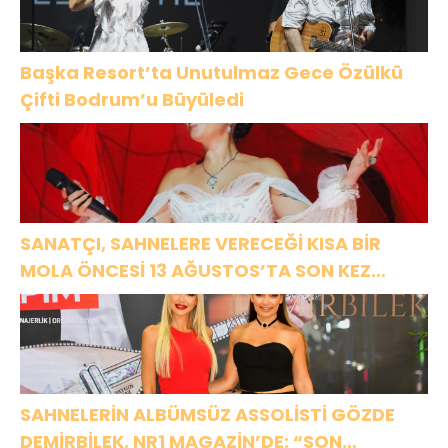
KUTLADI
Başka Resort’ta Unutulmaz Gece Özülkü
Çifti Bodrum’u Büyüledi
SANATÇI, SAHNELERE VERECEĞİ KISA BİR
MOLA ÖNCESİ 13 AĞUSTOS’TA SON KEZ
HARBİYE’DE OLACAK!
SAHNELERİN ALBÜMSÜZ ASSOLİSTİ GÖZDE
DEMİRBİLEK, NR1 MAGAZİN’DE: “SON