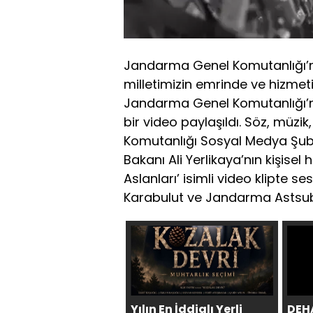
Jandarma Genel Komutanlığı’nın
milletimizin emrinde ve hizmet
Jandarma Genel Komutanlığı’n
bir video paylaşıldı. Söz, müz
Komutanlığı Sosyal Medya Şube
Bakanı Ali Yerlikaya’nın kişise
Aslanları’ isimli video klipte
Karabulut ve Jandarma Astsuba
Yılın En İddialı Yerli
DEHA