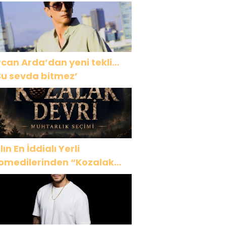
AHKAHA
rcan Arda’dan yeni tekli…
Bu sevda bitmez’
lın En İddialı Yerli
omedilerinden “Kozalak
evri” 7 Ağustos’ta Vizyonda