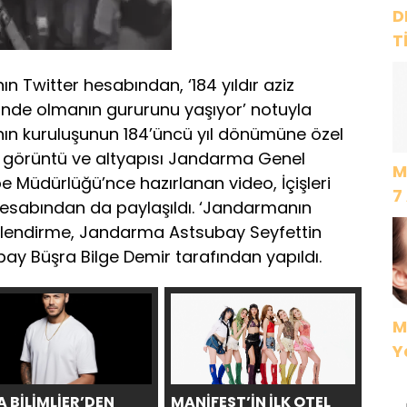
D
T
“
 Twitter hesabından, ‘184 yıldır aziz
inde olmanın gururunu yaşıyor’ notuyla
ın kuruluşunun 184’üncü yıl dönümüne özel
ik, görüntü ve altyapısı Jandarma Genel
M
 Müdürlüğü’nce hazırlanan video, İçişleri
7
l hesabından da paylaşıldı. ‘Jandarmanın
 seslendirme, Jandarma Astsubay Seyfettin
y Büşra Bilge Demir tarafından yapıldı.
M
Y
 BİLİMLİER’DEN
MANİFEST’İN İLK OTEL