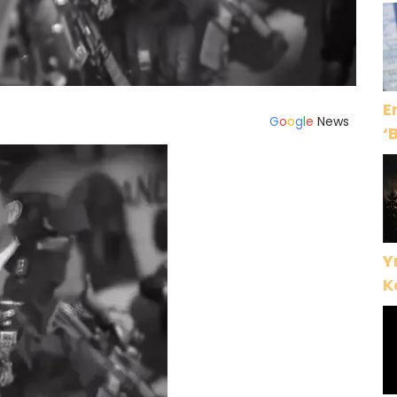
K
E
G
o
o
g
l
e
News
‘
Yı
K
D