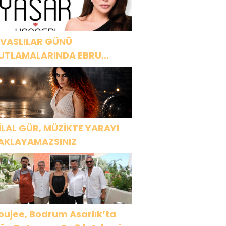
İVASLILAR GÜNÜ
UTLAMALARINDA EBRU
AŞAR RÜZGARI ESECEK!
İLAL GÜR, MÜZİKTE YARAYI
AKLAYAMAZSINIZ
oujee, Bodrum Asarlık’ta