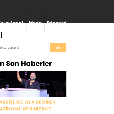
ür ve Sanat
Moda
Röportaj
i
Bul
n Son Haberler
ARBİYE’DE ATA DEMİRER
AZİNOSU VE BİNLERCE