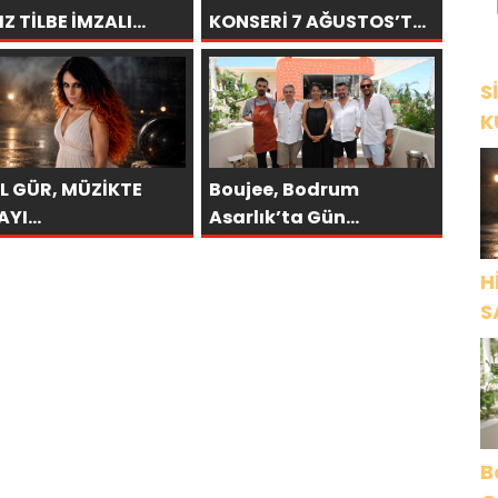
IZ TİLBE İMZALI
KONSERİ 7 AĞUSTOS’TA
LÜ DÖNÜŞ: “AŞKSIZ
ANTALYA’DA
NS”
S
K
Y
AL GÜR, MÜZİKTE
Boujee, Bodrum
AYI
Asarlık’ta Gün
LAYAMAZSINIZ
Batımının En Şık Adresi
Oldu
H
S
B