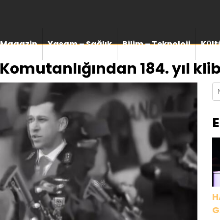
Magazin
Yaşam – Sağlık
Bilim – Teknoloji
Kült
omutanlığından 184. yıl klib
E
H
G