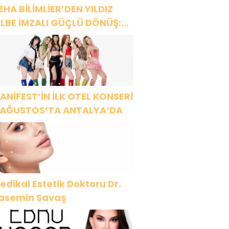
EHA BİLİMLİER’DEN YILDIZ
İLBE İMZALI GÜÇLÜ DÖNÜŞ:
AŞKSIZ PRENS”
ANİFEST’İN İLK OTEL KONSERİ
 AĞUSTOS’TA ANTALYA’DA
edikal Estetik Doktoru Dr.
asemin Savaş