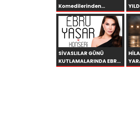
Komedilerinden
YILD
“Kozalak Devri” 7
GÜÇ
Ağustos’ta Vizyonda
PRE
SİVASLILAR GÜNÜ
HİL
KUTLAMALARINDA EBRU
YAR
YAŞAR RÜZGARI
SAK
ESECEK!