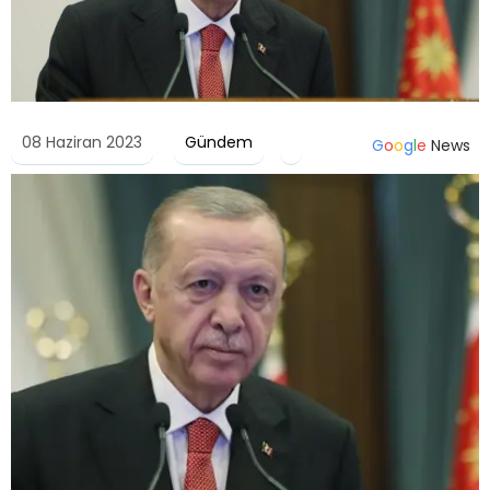
08 Haziran 2023
Gündem
G
o
o
g
l
e
News