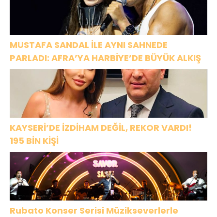
MUSTAFA SANDAL İLE AYNI SAHNEDE
PARLADI: AFRA’YA HARBİYE’DE BÜYÜK ALKIŞ
KAYSERİ’DE İZDİHAM DEĞİL, REKOR VARDI!
195 BİN KİŞİ
Rubato Konser Serisi Müzikseverlerle