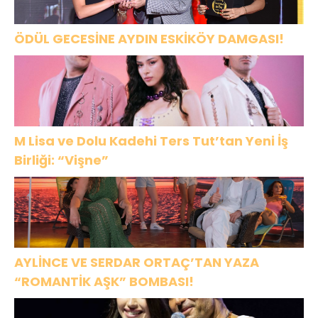
ÖDÜL GECESİNE AYDIN ESKİKÖY DAMGASI!
M Lisa ve Dolu Kadehi Ters Tut’tan Yeni İş
Birliği: “Vişne”
AYLİNCE VE SERDAR ORTAÇ’TAN YAZA
“ROMANTİK AŞK” BOMBASI!