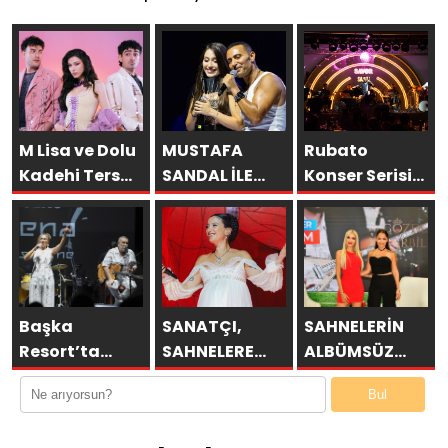
M Lisa ve Dolu
MUSTAFA
Rubato
Kadehi Ters
SANDAL İLE
Konser Serisi
Tut’tan Yeni İş
AYNI SAHNEDE
Müzikseverlerle
Birliği: “Vişne”
PARLADI:
Buluşmaya
AFRA’YA
Devam Ediyor
HARBİYE’DE
BÜYÜK ALKIŞ
Başka
SANATÇI,
SAHNELERİN
Resort’ta
SAHNELERE
ALBÜMSÜZ
Unutulmaz
VERECEĞİ KISA
ASSOLİSTİ
Bul
Gece Özülkü
BİR MOLA
GÖZDE
Çifti
ÖNCESİ 13
DEMİRBİLEK,