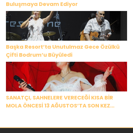
Buluşmaya Devam Ediyor
Başka Resort’ta Unutulmaz Gece Özülkü
Çifti Bodrum’u Büyüledi
SANATÇI, SAHNELERE VERECEĞİ KISA BİR
MOLA ÖNCESİ 13 AĞUSTOS’TA SON KEZ
HARBİYE’DE OLACAK!