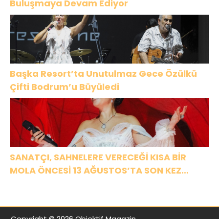
Buluşmaya Devam Ediyor
Başka Resort’ta Unutulmaz Gece Özülkü
Çifti Bodrum’u Büyüledi
SANATÇI, SAHNELERE VERECEĞİ KISA BİR
MOLA ÖNCESİ 13 AĞUSTOS’TA SON KEZ
HARBİYE’DE OLACAK!
Copyright © 2026 Objektif Magazin