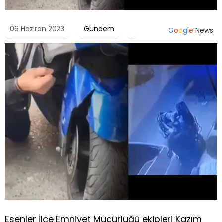
06 Haziran 2023
Gündem
G
o
o
g
l
e
News
Esenler İlçe Emniyet Müdürlüğü ekipleri Kazım