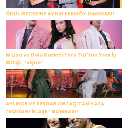
ÖDÜL GECESİNE AYDIN ESKİKÖY DAMGASI!
M Lisa ve Dolu Kadehi Ters Tut’tan Yeni İş
Birliği: “Vişne”
AYLİNCE VE SERDAR ORTAÇ’TAN YAZA
“ROMANTİK AŞK” BOMBASI!