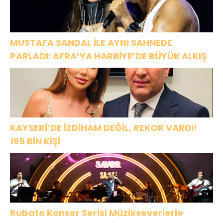
MUSTAFA SANDAL İLE AYNI SAHNEDE
PARLADI: AFRA’YA HARBİYE’DE BÜYÜK ALKIŞ
KAYSERİ’DE İZDİHAM DEĞİL, REKOR VARDI!
195 BİN KİŞİ
Rubato Konser Serisi Müzikseverlerle