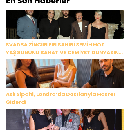
En Son Haberler
Büyüledi
SON KEZ
MAGAZİN’DE:
HARBİYE’DE
“SON
OLACAK!
ASSOLİST
OLARAK VAR
OLACAĞIM!”
SVADBA ZİNCİRLERİ SAHİBİ SEMİH HOT
YAŞGÜNÜNÜ SANAT VE CEMİYET DÜNYASININ
ÜNLÜ İSİMLERİYLE KUTLADI!
Aslı Sipahi, Londra’da Dostlarıyla Hasret
Giderdi