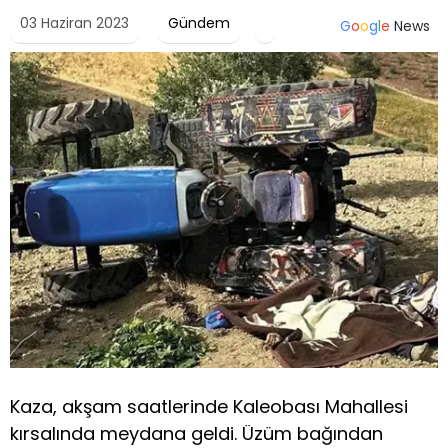
03 Haziran 2023
Gündem
G
o
o
g
l
e
News
Kaza, akşam saatlerinde Kaleobası Mahallesi
kırsalında meydana geldi. Üzüm bağından