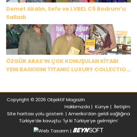
Demet Akalın, Sefo ve LVBEL C5 Bodrum’u
Salladı
ÖZGÜR ARAS’IN ÇOK KONUŞULAN KİTABI
YENI BASKISINI TITANIC LUXURY COLLECTION
BODRUM’DA KUTLADI
Copyright © 2026 Objektif Magazin
Hakkımızda
|
Künye
|
İletişim
Site haritası
yolu gösterir. |
Amerika’dan geldi sağlığına
Türkiye’de kavuştu: ‘İyi ki Türkiye’ye gelmişim’
|