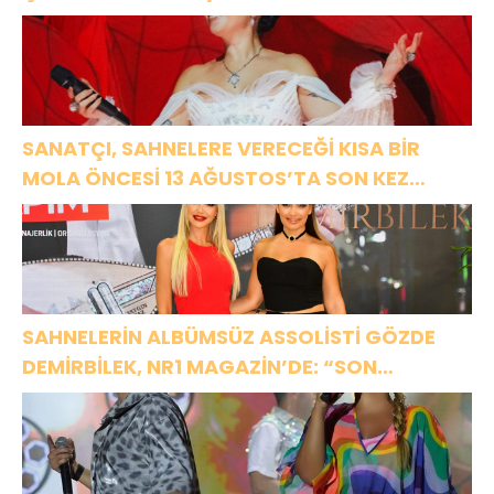
SANATÇI, SAHNELERE VERECEĞİ KISA BİR
MOLA ÖNCESİ 13 AĞUSTOS’TA SON KEZ
HARBİYE’DE OLACAK!
SAHNELERİN ALBÜMSÜZ ASSOLİSTİ GÖZDE
DEMİRBİLEK, NR1 MAGAZİN’DE: “SON
ASSOLİST OLARAK VAR OLACAĞIM!”