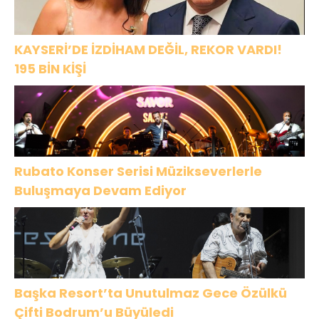
KAYSERİ’DE İZDİHAM DEĞİL, REKOR VARDI!
195 BİN KİŞİ
Rubato Konser Serisi Müzikseverlerle
Buluşmaya Devam Ediyor
Başka Resort’ta Unutulmaz Gece Özülkü
Çifti Bodrum’u Büyüledi