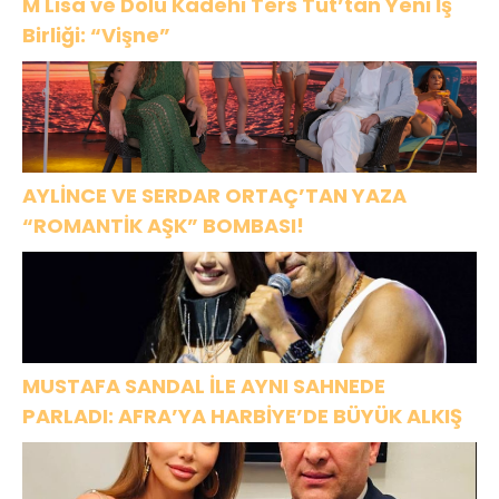
M Lisa ve Dolu Kadehi Ters Tut’tan Yeni İş
Birliği: “Vişne”
AYLİNCE VE SERDAR ORTAÇ’TAN YAZA
“ROMANTİK AŞK” BOMBASI!
MUSTAFA SANDAL İLE AYNI SAHNEDE
PARLADI: AFRA’YA HARBİYE’DE BÜYÜK ALKIŞ