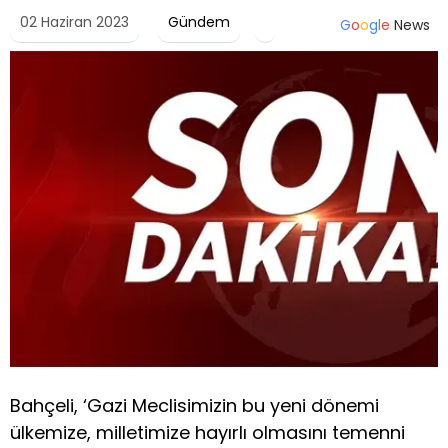
02 Haziran 2023
Gündem
G
o
o
g
l
e
News
Bahçeli, ‘Gazi Meclisimizin bu yeni dönemi
ülkemize, milletimize hayırlı olmasını temenni