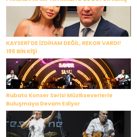
KAYSERİ’DE İZDİHAM DEĞİL, REKOR VARDI!
195 BİN KİŞİ
Rubato Konser Serisi Müzikseverlerle
Buluşmaya Devam Ediyor