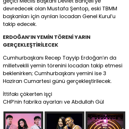
geçici Meclis Başkanı Devlet Bahçeli’ye
devredecek olan Mustafa Şentop, eski TBMM
başkanları için ayrılan locadan Genel Kurul’u
takip edecek.
ERDOĞAN’IN YEMİN TÖRENİ YARIN
GERÇEKLEŞTİRİLECEK
Cumhurbaşkanı Recep Tayyip Erdoğan’ın da
milletvekili yemin törenini locadan takip etmesi
beklenirken; Cumhurbaşkanı yemini ise 3
Haziran Cumartesi günü gerçekleştirilecek.
İttifakı çökerten işçi
CHP’nin fabrika ayarları ve Abdullah Gül