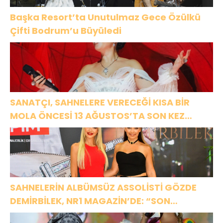
Başka Resort’ta Unutulmaz Gece Özülkü
Çifti Bodrum’u Büyüledi
SANATÇI, SAHNELERE VERECEĞİ KISA BİR
MOLA ÖNCESİ 13 AĞUSTOS’TA SON KEZ
HARBİYE’DE OLACAK!
SAHNELERİN ALBÜMSÜZ ASSOLİSTİ GÖZDE
DEMİRBİLEK, NR1 MAGAZİN’DE: “SON
ASSOLİST OLARAK VAR OLACAĞIM!”