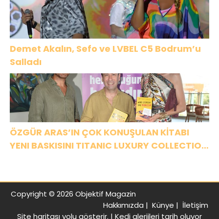
Demet Akalın, Sefo ve LVBEL C5 Bodrum’u
Salladı
ÖZGÜR ARAS’IN ÇOK KONUŞULAN KİTABI
YENI BASKISINI TITANIC LUXURY COLLECTION
BODRUM’DA KUTLADI
Copyright © 2026 Objektif Magazin
Hakkımızda
|
Künye
|
İletişim
Site haritası
yolu gösterir. |
Kedi alerjileri tarih oluyor