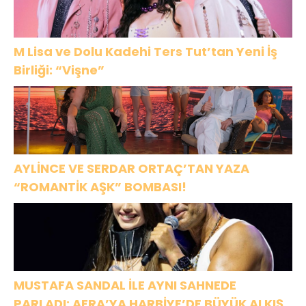
OLARAK VAR
OLACAĞIM!”
M Lisa ve Dolu Kadehi Ters Tut’tan Yeni İş
Birliği: “Vişne”
AYLİNCE VE SERDAR ORTAÇ’TAN YAZA
“ROMANTİK AŞK” BOMBASI!
MUSTAFA SANDAL İLE AYNI SAHNEDE
PARLADI: AFRA’YA HARBİYE’DE BÜYÜK ALKIŞ