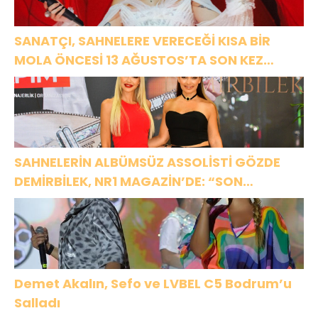
SANATÇI, SAHNELERE VERECEĞİ KISA BİR
MOLA ÖNCESİ 13 AĞUSTOS’TA SON KEZ
HARBİYE’DE OLACAK!
SAHNELERİN ALBÜMSÜZ ASSOLİSTİ GÖZDE
DEMİRBİLEK, NR1 MAGAZİN’DE: “SON
ASSOLİST OLARAK VAR OLACAĞIM!”
Demet Akalın, Sefo ve LVBEL C5 Bodrum’u
Salladı