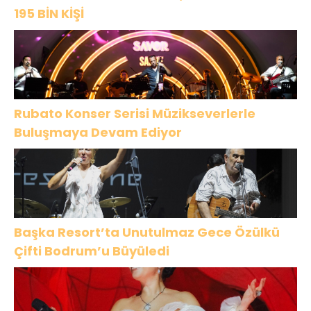
195 BİN KİŞİ
Rubato Konser Serisi Müzikseverlerle
Buluşmaya Devam Ediyor
Başka Resort’ta Unutulmaz Gece Özülkü
Çifti Bodrum’u Büyüledi