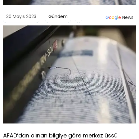
30 Mayıs 2023
Gündem
G
o
o
g
l
e
News
AFAD’dan alınan bilgiye göre merkez üssü