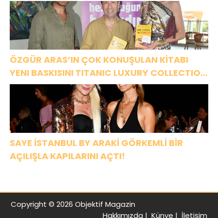
ÖZGÜR ARAS’IN ÇOK KONUŞULAN KİTABI
YENI BASKISINI TITANIC LUXURY COLLECTION
BODRUM’DA KUTLADI
SAYE İSTANBUL BY ARAKİ GÖRKEMLİ BİR
AÇILIŞLA KAPILARINI AÇTI!
Copyright © 2026 Objektif Magazin
Hakkımızda
|
Künye
|
İletişim