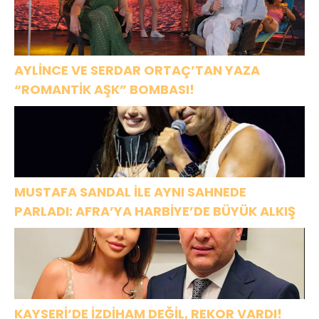
OLACAK!
ASSOLİST
OLARAK VAR
OLACAĞIM!”
AYLİNCE VE SERDAR ORTAÇ’TAN YAZA
“ROMANTİK AŞK” BOMBASI!
MUSTAFA SANDAL İLE AYNI SAHNEDE
PARLADI: AFRA’YA HARBİYE’DE BÜYÜK ALKIŞ
KAYSERİ’DE İZDİHAM DEĞİL, REKOR VARDI!