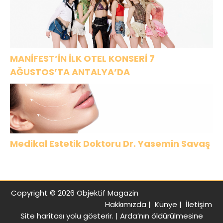
MANİFEST’İN İLK OTEL KONSERİ 7
AĞUSTOS’TA ANTALYA’DA
Medikal Estetik Doktoru Dr. Yasemin Savaş
Copyright © 2026 Objektif Magazin
Hakkımızda
|
Künye
|
İletişim
Site haritası
yolu gösterir. |
Arda’nın öldürülmesine