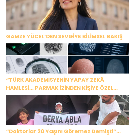
GAMZE YÜCEL’DEN SEVGİYE BİLİMSEL BAKIŞ
“TÜRK AKADEMİSYENİN YAPAY ZEKÂ
HAMLESİ… PARMAK İZİNDEN KİŞİYE ÖZEL
ANALİZ”
“Doktorlar 20 Yaşını Göremez Demişti”…