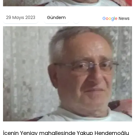
29 Mayıs 2023
Gündem
G
o
o
g
l
e
News
İçenin Yeniay mahallesinde Yakup Hendemoğlu