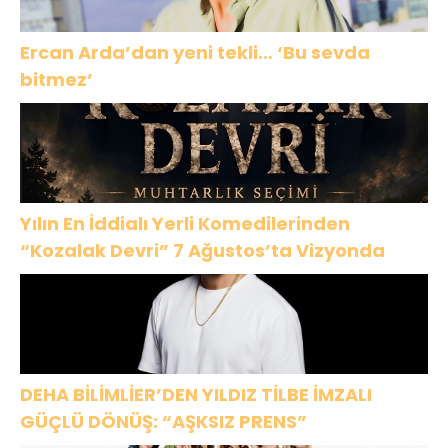
Ercan Arda’dan yeni tekli… ‘Bu sevda
bitmez’
Yılın En İddialı Yerli Komedilerinden
“Kozalak Devri” 7 Ağustos’ta Vizyonda
DEHA BİLİMLİER’DEN YILDIZ TİLBE İMZALI
GÜÇLÜ DÖNÜŞ: “AŞKSIZ PRENS”