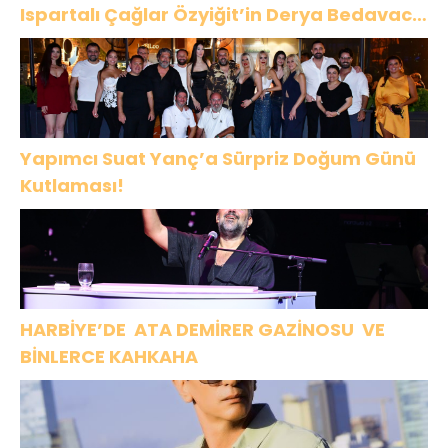
Ispartalı Çağlar Özyiğit’in Derya Bedavacı
Buluşması Duygulandırdı
Yapımcı Suat Yanç’a Sürpriz Doğum Günü
Kutlaması!
HARBİYE’DE ATA DEMİRER GAZİNOSU VE
BİNLERCE KAHKAHA