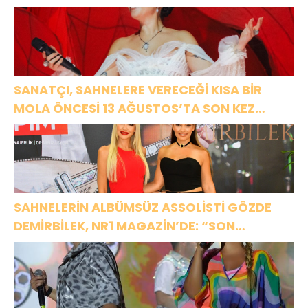
SANATÇI, SAHNELERE VERECEĞİ KISA BİR
MOLA ÖNCESİ 13 AĞUSTOS’TA SON KEZ
HARBİYE’DE OLACAK!
SAHNELERİN ALBÜMSÜZ ASSOLİSTİ GÖZDE
DEMİRBİLEK, NR1 MAGAZİN’DE: “SON
ASSOLİST OLARAK VAR OLACAĞIM!”