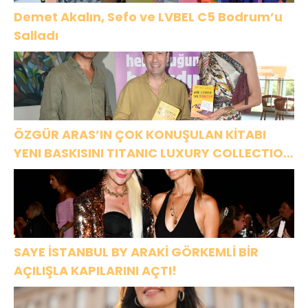
Demet Akalın, Sefo ve LVBEL C5 Bodrum’u
Salladı
ÖZGÜR ARAS’IN ÇOK KONUŞULAN KİTABI
YENI BASKISINI TITANIC LUXURY COLLECTION
BODRUM’DA KUTLADI
SAYE İSTANBUL BY ARAKİ GÖRKEMLİ BİR
AÇILIŞLA KAPILARINI AÇTI!