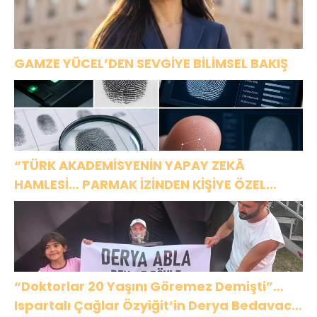
GAMZE YÜCEL’DEN SEVGİYE BİLİMSEL BAKIŞ
“TÜRK AKADEMİSYENİN YAPAY ZEKÂ
HAMLESİ… PARMAK İZİNDEN KİŞİYE ÖZEL
ANALİZ”
“Doktorlar 20 Yaşını Göremez Demişti”…
Ispartalı Çağlar Özyiğit’in Derya Bedavacı