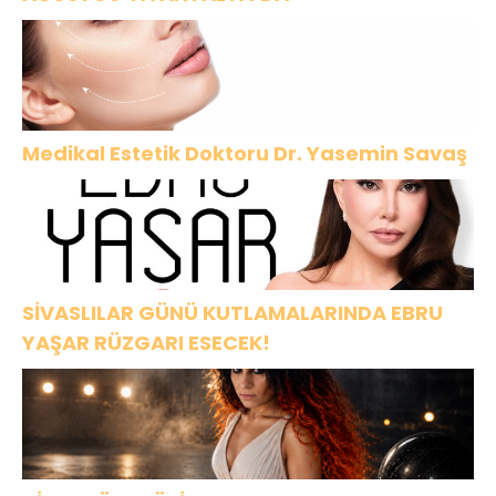
Medikal Estetik Doktoru Dr. Yasemin Savaş
SİVASLILAR GÜNÜ KUTLAMALARINDA EBRU
YAŞAR RÜZGARI ESECEK!