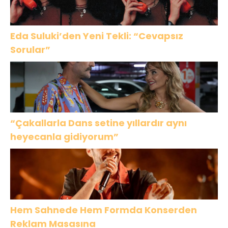
Eda Suluki’den Yeni Tekli: “Cevapsız
Sorular”
“Çakallarla Dans setine yıllardır aynı
heyecanla gidiyorum”
Hem Sahnede Hem Formda Konserden
Reklam Masasına