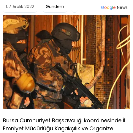
07 Aralık 2022
Gündem
G
o
o
g
l
e
News
Bursa Cumhuriyet Başsavcılığı koordinesinde İl
Emniyet Müdürlüğü Kaçakçılık ve Organize