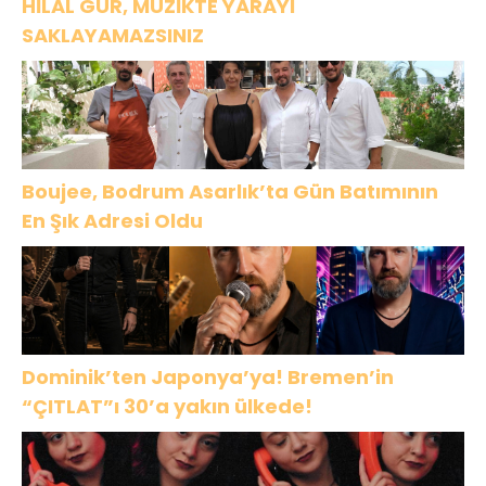
HİLAL GÜR, MÜZİKTE YARAYI
SAKLAYAMAZSINIZ
Boujee, Bodrum Asarlık’ta Gün Batımının
En Şık Adresi Oldu
Dominik’ten Japonya’ya! Bremen’in
“ÇITLAT”ı 30’a yakın ülkede!