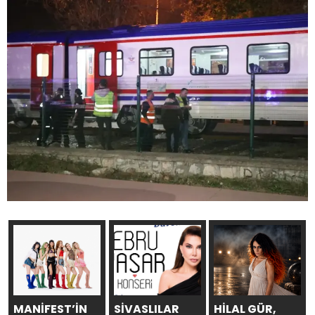
MANİFEST’İN
SİVASLILAR
HİLAL GÜR,