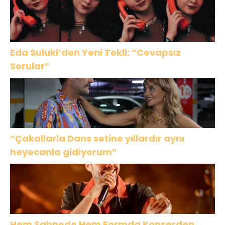
Eda Suluki’den Yeni Tekli: “Cevapsız
Sorular”
“Çakallarla Dans setine yıllardır aynı
heyecanla gidiyorum”
Hem Sahnede Hem Formda Konserden