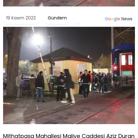
19 Kasım 2022
Gündem
G
o
o
g
l
e
News
Mithatpaşa Mahallesi Maliye Caddesi Aziz Duran