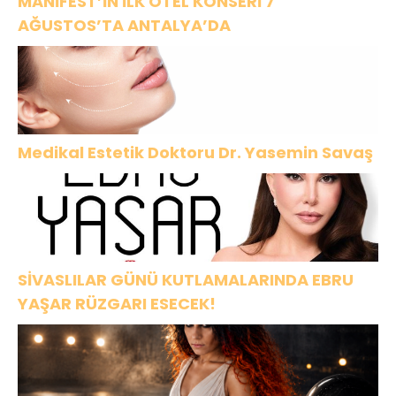
MANİFEST’İN İLK OTEL KONSERİ 7
AĞUSTOS’TA ANTALYA’DA
Medikal Estetik Doktoru Dr. Yasemin Savaş
SİVASLILAR GÜNÜ KUTLAMALARINDA EBRU
YAŞAR RÜZGARI ESECEK!