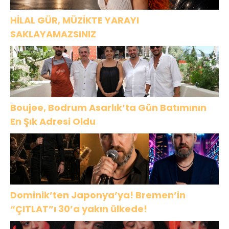
HİLAL GÜR, MÜZİKTE YARAYI
SAKLAYAMAZSINIZ
Boujee, Bodrum Asarlık’ta Gün Batımının
En Şık Adresi Oldu
Dominik’ten Japonya’ya! Bremen’in
“ÇITLAT”ı 30’a yakın ülkede!