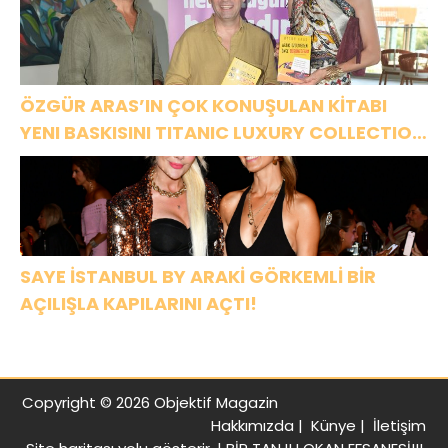
ÖZGÜR ARAS’IN ÇOK KONUŞULAN KİTABI
YENI BASKISINI TITANIC LUXURY COLLECTION
BODRUM’DA KUTLADI
SAYE İSTANBUL BY ARAKİ GÖRKEMLİ BİR
AÇILIŞLA KAPILARINI AÇTI!
Copyright © 2026 Objektif Magazin
Hakkımızda
|
Künye
|
İletişim