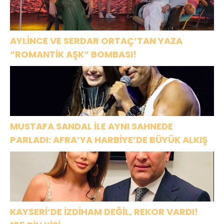
OLARAK VAR
OLACAĞIM!”
AYLİNCE VE SERDAR ORTAÇ’TAN YAZA
“ROMANTİK AŞK” BOMBASI!
MUSTAFA SANDAL İLE AYNI SAHNEDE
PARLADI: AFRA’YA HARBİYE’DE BÜYÜK ALKIŞ
KAYSERİ’DE İZDİHAM DEĞİL, REKOR VARDI!