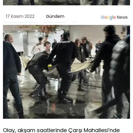
17 Kasım 2022
Gündem
G
o
o
g
l
e
News
Olay, akşam saatlerinde Çarşı Mahallesi’nde