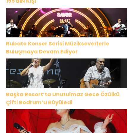
195 BİN KİŞİ
Rubato Konser Serisi Müzikseverlerle
Buluşmaya Devam Ediyor
Başka Resort’ta Unutulmaz Gece Özülkü
Çifti Bodrum’u Büyüledi