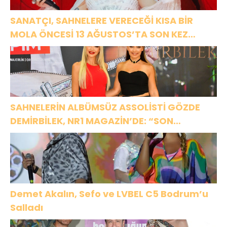
SANATÇI, SAHNELERE VERECEĞİ KISA BİR
MOLA ÖNCESİ 13 AĞUSTOS’TA SON KEZ
HARBİYE’DE OLACAK!
SAHNELERİN ALBÜMSÜZ ASSOLİSTİ GÖZDE
DEMİRBİLEK, NR1 MAGAZİN’DE: “SON
ASSOLİST OLARAK VAR OLACAĞIM!”
Demet Akalın, Sefo ve LVBEL C5 Bodrum’u
Salladı