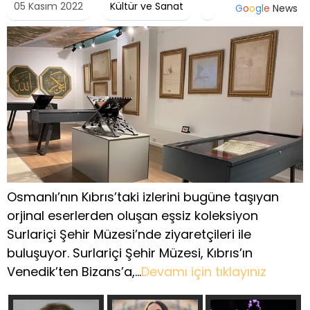
05 Kasım 2022
Kültür ve Sanat
G
o
o
g
l
e
News
Osmanlı’nın Kıbrıs’taki izlerini bugüne taşıyan
orjinal eserlerden oluşan eşsiz koleksiyon
Surlariçi Şehir Müzesi’nde ziyaretçileri ile
buluşuyor. Surlariçi Şehir Müzesi, Kıbrıs’ın
Venedik’ten Bizans’a,…
Devamı için tıklayınız