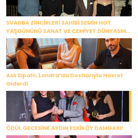
SVADBA ZİNCİRLERİ SAHİBİ SEMİH HOT
YAŞGÜNÜNÜ SANAT VE CEMİYET DÜNYASININ
ÜNLÜ İSİMLERİYLE KUTLADI!
Aslı Sipahi, Londra’da Dostlarıyla Hasret
Giderdi
ÖDÜL GECESİNE AYDIN ESKİKÖY DAMGASI!