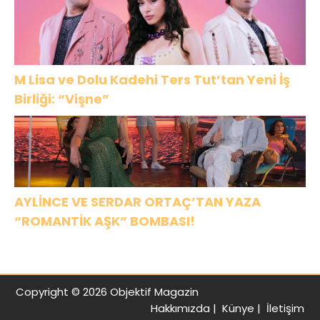
M Lisa ve Dolu Kadehi Ters Tut’tan Yeni İş
Birliği: “Vişne”
AYLİNCE VE SERDAR ORTAÇ’TAN YAZA
“ROMANTİK AŞK” BOMBASI!
Copyright © 2026 Objektif Magazin
Hakkımızda
|
Künye
|
İletişim