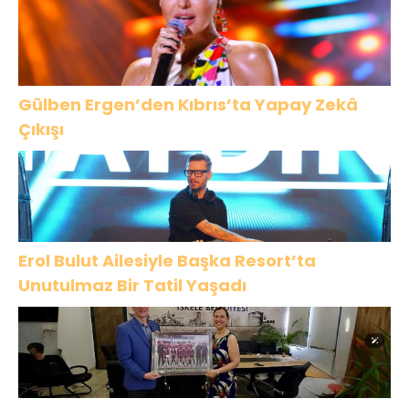
Gülben Ergen’den Kıbrıs’ta Yapay Zekâ
Çıkışı
Erol Bulut Ailesiyle Başka Resort’ta
Unutulmaz Bir Tatil Yaşadı