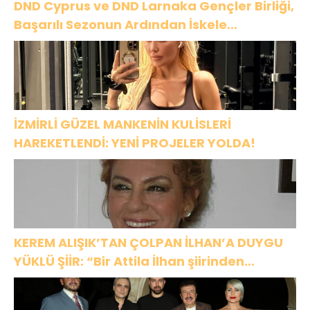
DND Cyprus ve DND Larnaka Gençler Birliği,
Başarılı Sezonun Ardından İskele
Belediyesi’nde Bir Araya Geldi
İZMİRLİ GÜZEL MANKENİN KULİSLERİ
HAREKETLENDİ: YENİ PROJELER YOLDA!
KEREM ALIŞIK’TAN ÇOLPAN İLHAN’A DUYGU
YÜKLÜ ŞİİR: “Bir Attila İlhan şiirinden
çıkmıştı sanki”