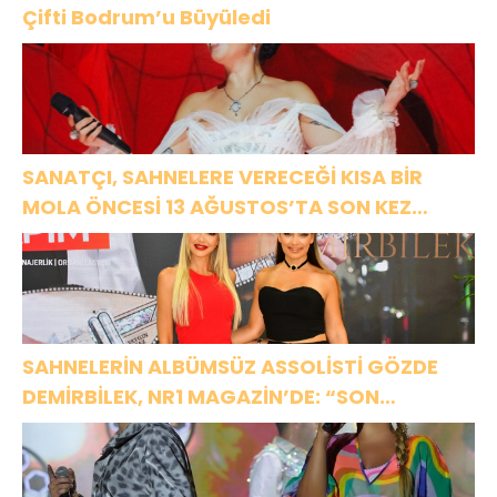
Çifti Bodrum’u Büyüledi
SANATÇI, SAHNELERE VERECEĞİ KISA BİR
MOLA ÖNCESİ 13 AĞUSTOS’TA SON KEZ
HARBİYE’DE OLACAK!
SAHNELERİN ALBÜMSÜZ ASSOLİSTİ GÖZDE
DEMİRBİLEK, NR1 MAGAZİN’DE: “SON
ASSOLİST OLARAK VAR OLACAĞIM!”