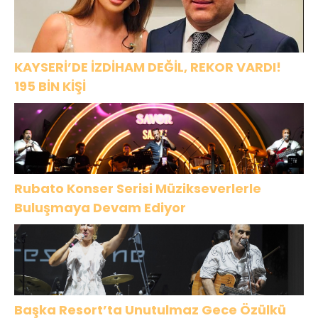
KAYSERİ’DE İZDİHAM DEĞİL, REKOR VARDI!
195 BİN KİŞİ
Rubato Konser Serisi Müzikseverlerle
Buluşmaya Devam Ediyor
Başka Resort’ta Unutulmaz Gece Özülkü