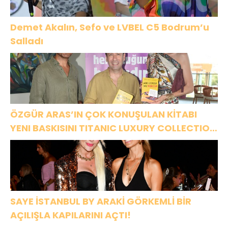
Demet Akalın, Sefo ve LVBEL C5 Bodrum’u
Salladı
ÖZGÜR ARAS’IN ÇOK KONUŞULAN KİTABI
YENI BASKISINI TITANIC LUXURY COLLECTION
BODRUM’DA KUTLADI
SAYE İSTANBUL BY ARAKİ GÖRKEMLİ BİR
AÇILIŞLA KAPILARINI AÇTI!