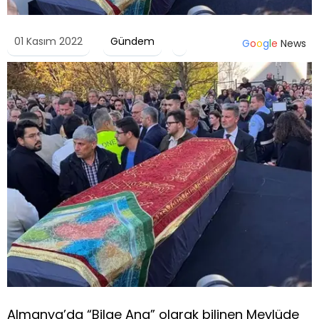
01 Kasım 2022
Gündem
G
o
o
g
l
e
News
Almanya’da “Bilge Ana” olarak bilinen Mevlüde