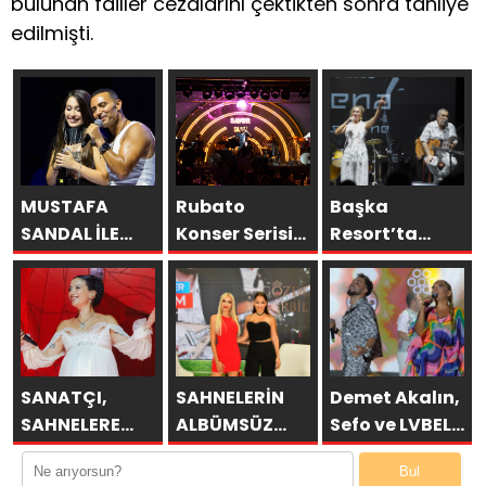
bulunan failler cezalarını çektikten sonra tahliye
edilmişti.
MUSTAFA
Rubato
Başka
SANDAL İLE
Konser Serisi
Resort’ta
AYNI SAHNEDE
Müzikseverlerle
Unutulmaz
PARLADI:
Buluşmaya
Gece Özülkü
AFRA’YA
Devam Ediyor
Çifti
HARBİYE’DE
Bodrum’u
BÜYÜK ALKIŞ
Büyüledi
SANATÇI,
SAHNELERİN
Demet Akalın,
SAHNELERE
ALBÜMSÜZ
Sefo ve LVBEL
VERECEĞİ KISA
ASSOLİSTİ
C5 Bodrum’u
Bul
BİR MOLA
GÖZDE
Salladı