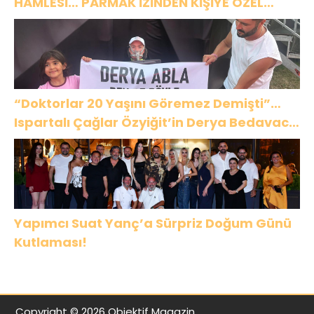
HAMLESİ… PARMAK İZİNDEN KİŞİYE ÖZEL
ANALİZ”
“Doktorlar 20 Yaşını Göremez Demişti”…
Ispartalı Çağlar Özyiğit’in Derya Bedavacı
Buluşması Duygulandırdı
Yapımcı Suat Yanç’a Sürpriz Doğum Günü
Kutlaması!
Copyright © 2026 Objektif Magazin