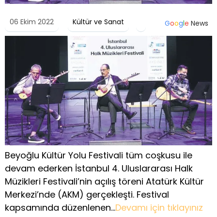
06 Ekim 2022
Kültür ve Sanat
G
o
o
g
l
e
News
Beyoğlu Kültür Yolu Festivali tüm coşkusu ile
devam ederken İstanbul 4. Uluslararası Halk
Müzikleri Festivali’nin açılış töreni Atatürk Kültür
Merkezi’nde (AKM) gerçekleşti. Festival
kapsamında düzenlenen…
Devamı için tıklayınız