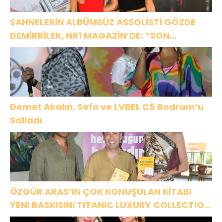
SAHNELERİN ALBÜMSÜZ ASSOLİSTİ GÖZDE
DEMİRBİLEK, NR1 MAGAZİN’DE: “SON
ASSOLİST OLARAK VAR OLACAĞIM!”
Demet Akalın, Sefo ve LVBEL C5 Bodrum’u
Salladı
ÖZGÜR ARAS’IN ÇOK KONUŞULAN KİTABI
YENI BASKISINI TITANIC LUXURY COLLECTION
BODRUM’DA KUTLADI