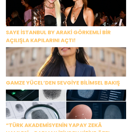
SAYE İSTANBUL BY ARAKİ GÖRKEMLİ BİR
AÇILIŞLA KAPILARINI AÇTI!
GAMZE YÜCEL’DEN SEVGİYE BİLİMSEL BAKIŞ
“TÜRK AKADEMİSYENİN YAPAY ZEKÂ