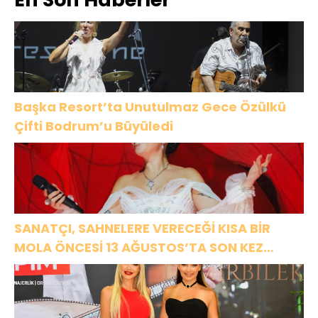
Tekli: “Feel So
High”
Başka Resort’ta Unutulmaz Gece Özülkü
Çifti Bodrum’u Büyüledi
SANATÇI, SAHNELERE VERECEĞİ KISA BİR
MOLA ÖNCESİ 13 AĞUSTOS’TA SON KEZ
HARBİYE’DE OLACAK!