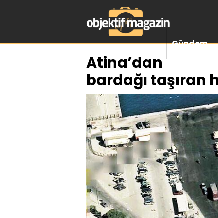
Gündem
Atina’dan
bardağı taşıran h