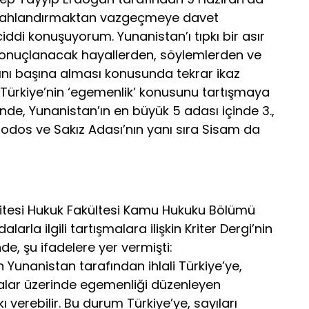
 silahlandırmaktan vazgeçmeye davet
di konuşuyorum. Yunanistan’ı tıpkı bir asır
sonuçlanacak hayallerden, söylemlerden ve
ını başına alması konusunda tekrar ikaz
. Türkiye’nin ‘egemenlik’ konusunu tartışmaya
nde, Yunanistan’ın en büyük 5 adası içinde 3.,
, Rodos ve Sakız Adası’nın yanı sıra Sisam da
sitesi Hukuk Fakültesi Kamu Hukuku Bölümü
arla ilgili tartışmalara ilişkin Kriter Dergi’nin
de, şu ifadelere yer vermişti:
n Yunanistan tarafından ihlali Türkiye’ye,
dalar üzerinde egemenliği düzenleyen
verebilir. Bu durum Türkiye’ye, sayıları