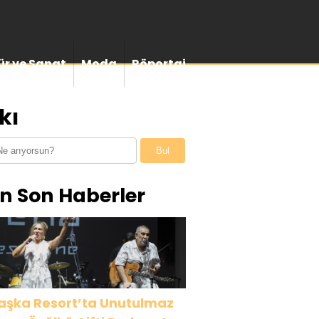
ür ve Sanat
Moda
Röportaj
kı
Bul
n Son Haberler
aşka Resort’ta Unutulmaz