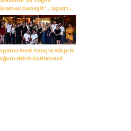
Doktorlar 20 Yaşını
öremez Demişti”… Ispartalı
ağlar Özyiğit’in Derya
edavacı Buluşması
uygulandırdı
apımcı Suat Yanç’a Sürpriz
oğum Günü Kutlaması!