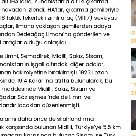
 ait İHA’larla, Yunanistan’a ait iki çıkarma
havadan izlendi. İHA’lar, çıkarma gemileriyle
8 taktik tekerlekli zırhlı araç (M1117) sevkiyatı
 araçlar, limana yaklaşan gemilerden adaya
G
arafından Dedeağaç Limanı’na gönderilen ve
B
 araçlar olduğu anlaşıldı.
ile Limni, Semadirek, Midilli, Sakız, Sisam,
unanistan’ın işgali altındaki diğer adalar,
unan hakimiyetine bırakılmıştı. 1923 Lozan
inde, 1914 Kararı’na atıfta bulunularak, bu
“
13. maddesinde Midilli, Sakız, Sisam ve
Z
ğazlar Sözleşmesi’nde de Limni ve
İ
zlandırılacakları düzenlenmişti.
dalarını daha önce de silahlandırma
k karşısında bulunan Midilli, Türkiye’ye 5.5 km
rımadası karşısında bulunan Sisam ise Türk