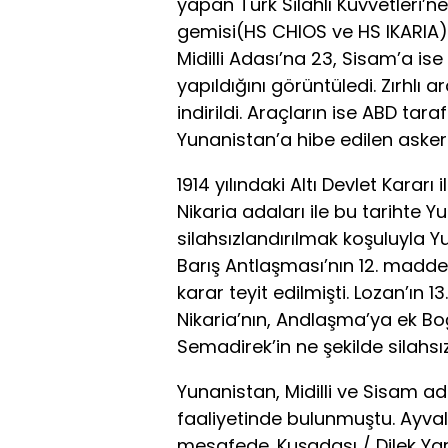
yapan Türk Silahlı Kuvvetleri’ne
gemisi(HS CHIOS ve HS IKARIA) 
Midilli Adası’na 23, Sisam’a ise 1
yapıldığını görüntüledi. Zırhlı
indirildi. Araçların ise ABD t
Yunanistan’a hibe edilen askeri
1914 yılındaki Altı Devlet Kararı 
Nikaria adaları ile bu tarihte Y
silahsızlandırılmak koşuluyla Y
Barış Antlaşması’nın 12. maddes
karar teyit edilmişti. Lozan’ın 
Nikaria’nın, Andlaşma’ya ek Bo
Semadirek’in ne şekilde silahsı
Yunanistan, Midilli ve Sisam a
faaliyetinde bulunmuştu. Ayvalı
mesafede. Kuşadası / Dilek Ya