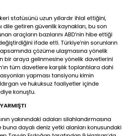
eri statüsünü uzun yıllardır ihlal ettiğini,
ı dile getiren güvenlik kaynakları, bu son
nan araçların bazılarını ABD’nin hibe ettiği
 değiştirdiğini ifade etti. Türkiye’nin sorunların
k kapsamında çözüme ulaşmasına yönelik
n bir araya gelinmesine yönelik davetlerini
an’ın tüm davetlere karşılık toplantılara dahi
kasyonları yapması tansiyonu kimin
aldırgan ve hukuksuz faaliyetler içinde
diye konuştu.
YARMIŞTI
nın yakınındaki adaları silahlandırmasına
e buna dayalı deniz yetki alanları konusundaki
ep Tayyip Erdoğan tarafından 9 Haziran’da