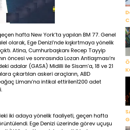
D
C
geçen hafta New York’ta yapılan BM 77. Genel
alel olarak, Ege Denizi’nde kışkırtmaya yönelik
ıktı. Atina, Cumhurbaşkanı Recep Tayyip
ın öncesi ve sonrasında Lozan Antlaşması’nı
Ö
deki adalar (GASA) Midilli ile Sisam’a, 18 ve 21
K
alara çıkartılan askeri araçların, ABD
B
ğaç Limanı’na intikal ettirilen1200 adet
C
.
K
S
ki iki adaya yönelik faaliyeti, geçen hafta
G
görüntülendi. Ege Denizi üzerinde görev uçuşu
K