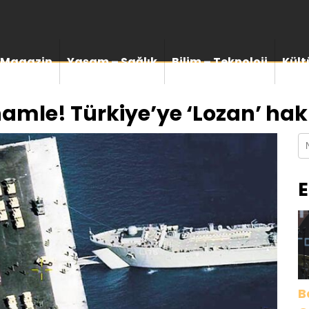
Magazin
Yaşam – Sağlık
Bilim – Teknoloji
Kült
amle! Türkiye’ye ‘Lozan’ hak
E
B