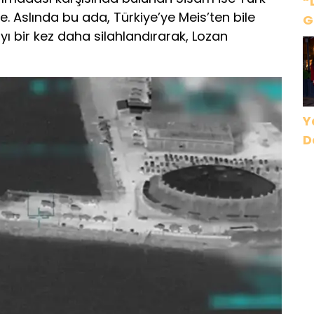
“
. Aslında bu ada, Türkiye’ye Meis’ten bile
G
yı bir kez daha silahlandırarak, Lozan
Ç
B
D
Y
D