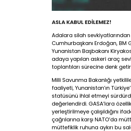
ASLA KABUL EDİLEMEZ!
Adalara silah sevkiyatlarından bi
Cumhurbaşkanı Erdoğan, BM Gen
Yunanistan Başbakanı Kiryakos 
adaya yapılan askeri araç sevk
toplantıları sürecine denk getir
Milli Savunma Bakanlığı yetkilil
faaliyeti, Yunanistan’ın Türkiy
statüsünü ihlal etmeyi sürdür
değerlendirdi. GASA’lara özelli
yerleştirilmeye çalışıldığını ifa
çağrılarına karşı NATO’da mütt
müttefiklik ruhuna aykırı bu sa