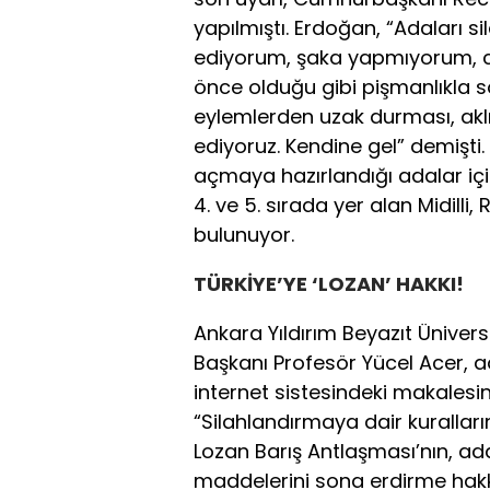
yapılmıştı. Erdoğan, “Adaları
ediyorum, şaka yapmıyorum, cid
önce olduğu gibi pişmanlıkla 
eylemlerden uzak durması, akl
ediyoruz. Kendine gel” demişti
açmaya hazırlandığı adalar içi
4. ve 5. sırada yer alan Midilli
bulunuyor.
TÜRKİYE’YE ‘LOZAN’ HAKKI!
Ankara Yıldırım Beyazıt Üniver
Başkanı Profesör Yücel Acer, adal
internet sistesindeki makalesin
“Silahlandırmaya dair kuralları
Lozan Barış Antlaşması’nın, a
maddelerini sona erdirme hakkı 