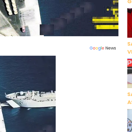
Gece Öz
B
S
G
o
o
g
l
e
News
V
Ö
K
S
A
N
A
O