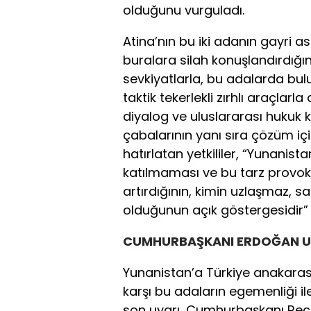
olduğunu vurguladı.
Atina’nın bu iki adanın gayri ask
buralara silah konuşlandırdığın
sevkiyatlarla, bu adalarda bulu
taktik tekerlekli zırhlı araçlarla
diyalog ve uluslararası huku
çabalarının yanı sıra çözüm içi
hatırlatan yetkililer, “Yunanist
katılmaması ve bu tarz provo
artırdığının, kimin uzlaşmaz, s
olduğunun açık göstergesidir” 
CUMHURBAŞKANI ERDOĞAN U
Yunanistan’a Türkiye anakarası
karşı bu adaların egemenliği il
son uyarı, Cumhurbaşkanı Rec