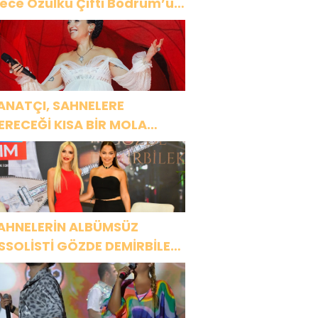
ülkü Çifti Bodrum’u
üyüledi
ANATÇI, SAHNELERE
ERECEĞİ KISA BİR MOLA
NCESİ 13 AĞUSTOS’TA SON
EZ HARBİYE’DE OLACAK!
AHNELERİN ALBÜMSÜZ
SSOLİSTİ GÖZDE DEMİRBİLEK,
R1 MAGAZİN’DE: “SON
SSOLİST OLARAK VAR
LACAĞIM!”