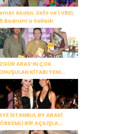
emet Akalın, Sefo ve LVBEL
5 Bodrum’u Salladı
ZGÜR ARAS’IN ÇOK
ONUŞULAN KİTABI YENI
ASKISINI TITANIC LUXURY
OLLECTION BODRUM’DA
UTLADI
AYE İSTANBUL BY ARAKİ
ÖRKEMLİ BİR AÇILIŞLA
APILARINI AÇTI!