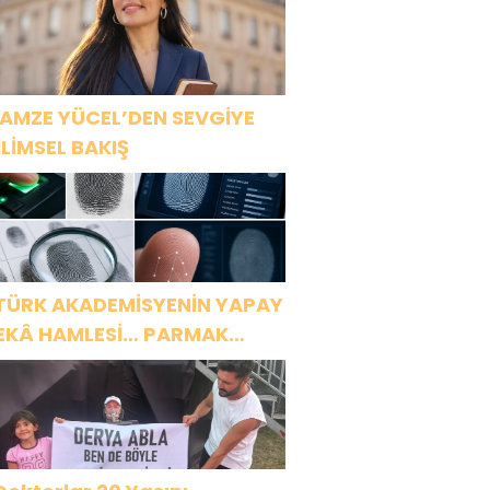
AMZE YÜCEL’DEN SEVGİYE
İLİMSEL BAKIŞ
TÜRK AKADEMİSYENİN YAPAY
EKÂ HAMLESİ… PARMAK
ZİNDEN KİŞİYE ÖZEL ANALİZ”