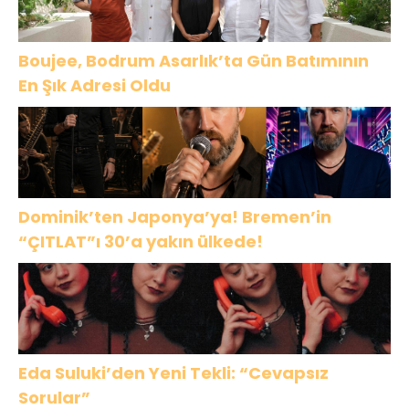
Boujee, Bodrum Asarlık’ta Gün Batımının
En Şık Adresi Oldu
Dominik’ten Japonya’ya! Bremen’in
“ÇITLAT”ı 30’a yakın ülkede!
Eda Suluki’den Yeni Tekli: “Cevapsız
Sorular”