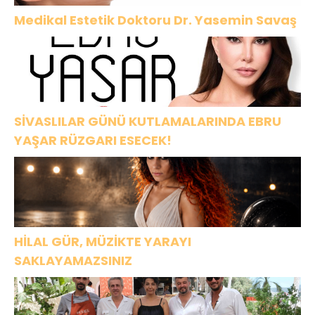
Medikal Estetik Doktoru Dr. Yasemin Savaş
SİVASLILAR GÜNÜ KUTLAMALARINDA EBRU
YAŞAR RÜZGARI ESECEK!
HİLAL GÜR, MÜZİKTE YARAYI
SAKLAYAMAZSINIZ