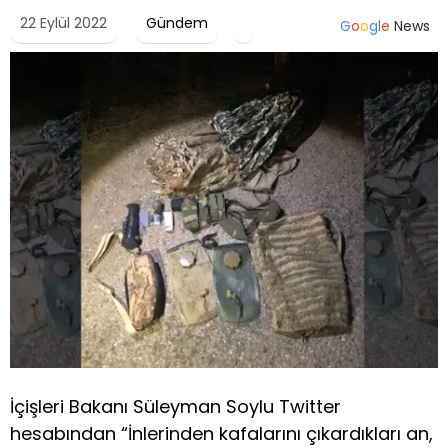
22 Eylül 2022
Gündem
G
o
o
g
l
e
News
İçişleri Bakanı Süleyman Soylu Twitter
hesabından “İnlerinden kafalarını çıkardıkları an,