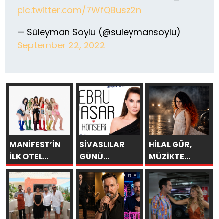
pic.twitter.com/7WfQBusz2n
— Süleyman Soylu (@suleymansoylu)
September 22, 2022
MANİFEST’İN
SİVASLILAR
HİLAL GÜR,
İLK OTEL
GÜNÜ
MÜZİKTE
KONSERİ 7
KUTLAMALARINDA
YARAYI
AĞUSTOS’TA
EBRU YAŞAR
SAKLAYAMAZSIN
ANTALYA’DA
RÜZGARI
ESECEK!