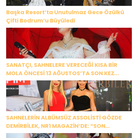
Başka Resort’ta Unutulmaz Gece Özülkü
Çifti Bodrum’u Büyüledi
SANATÇI, SAHNELERE VERECEĞİ KISA BİR
MOLA ÖNCESİ 13 AĞUSTOS’TA SON KEZ
HARBİYE’DE OLACAK!
SAHNELERİN ALBÜMSÜZ ASSOLİSTİ GÖZDE
DEMİRBİLEK, NR1 MAGAZİN’DE: “SON
ASSOLİST OLARAK VAR OLACAĞIM!”