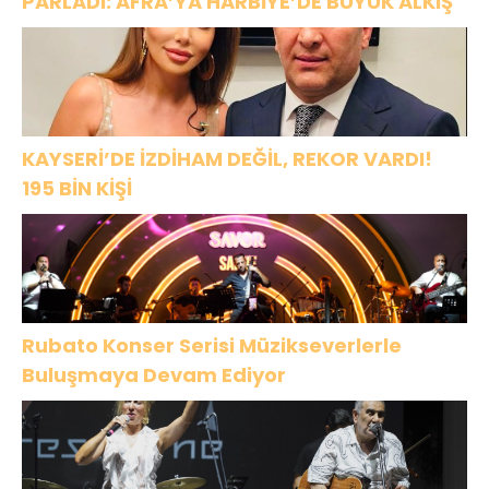
PARLADI: AFRA’YA HARBİYE’DE BÜYÜK ALKIŞ
KAYSERİ’DE İZDİHAM DEĞİL, REKOR VARDI!
195 BİN KİŞİ
Rubato Konser Serisi Müzikseverlerle
Buluşmaya Devam Ediyor