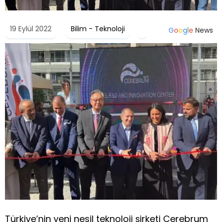
19 Eylül 2022
Bilim - Teknoloji
G
o
o
g
l
e
News
Türkiye’nin yeni nesil teknoloji şirketi Cerebrum