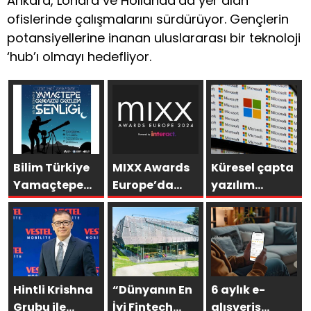
Ankara, Londra ve Hollanda’da yer alan
ofislerinde çalışmalarını sürdürüyor. Gençlerin
potansiyellerine inanan uluslararası bir teknoloji
‘hub’ı olmayı hedefliyor.
Bilim Türkiye
MIXX Awards
Küresel çapta
Yamaçtepe
Europe’da
yazılım
Gökyüzü
Türkiye’ye 12
sistemlerinde
Gözlem
ödül
aksama!
Şenliği
Microsoft’tan
Gaziantep’te
açıklama
yapılacak
geldi
Hintli Krishna
“Dünyanın En
6 aylık e-
Grubu ile
İyi Fintech
alışveriş