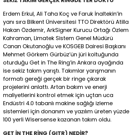
SEKİZ TAKIM GERÇEK RİNGDE TER DÖKTÜ
Erdem Erkul, Ali Taha Koç ve Faruk İnaltekin’in
yanı sıra Bilkent Üniversitesi TTO Direktörü Atilla
Hakan Özdemir, ArkSigner Kurucu Ortağı Özlem
Kahraman, Limatek Sistem Genel Müdürü
Canan Okutanoğlu ve KOSGEB Dairesi Başkanı
Mehmet Görkem Gürbüz’ün jüri koltuğunda
oturduğu Get in The Ring’in Ankara ayağında
ise sekiz takım yarıştı. Takımlar yarışmanın
formatı gereği gerçek bir ringe çıkarak
projelerini anlattı. Artan bakım ve enerji
maliyetlerini kontrol etmek için uçtan uca
Endüstri 4.0 tabanlı makine sağlığı izleme
sistemleri için donanım ve yazılım üreten yüzde
100 yerli Wisersense kazanan takım oldu.
GET İN THE RİNG (GITR) NEDİR?