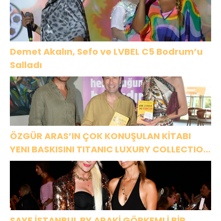
Demet Akalın, Sefo ve LVBEL C5 Bodrum’u
Salladı
ÖZGÜR ARAS’IN ÇOK KONUŞULAN KİTABI
YENI BASKISINI TITANIC LUXURY COLLECTION
BODRUM’DA KUTLADI
SAYE İSTANBUL BY ARAKİ GÖRKEMLİ BİR