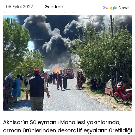
08 Eylül 2022
Gündem
G
o
o
g
l
e
News
Akhisar’ın Süleymanlı Mahallesi yakınlarında,
orman ürünlerinden dekoratif eşyaların üretildiği