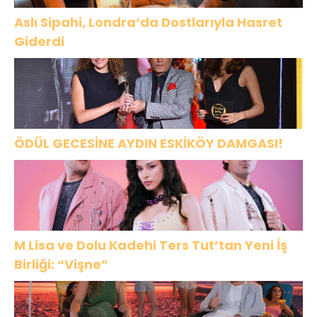
Aslı Sipahi, Londra’da Dostlarıyla Hasret
Giderdi
ÖDÜL GECESİNE AYDIN ESKİKÖY DAMGASI!
M Lisa ve Dolu Kadehi Ters Tut’tan Yeni İş
Birliği: “Vişne”