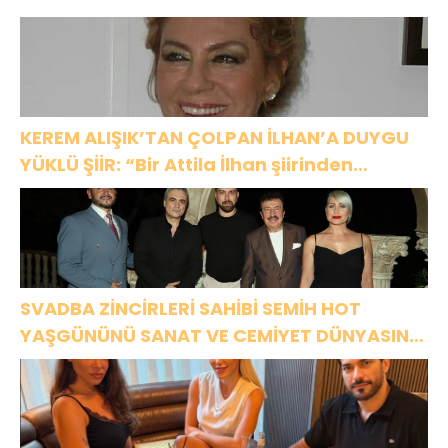
KEREM ALIŞIK’TAN ÇOLPAN İLHAN’A DUYGU
YÜKLÜ ŞİİR: “Bir Attila İlhan şiirinden
çıkmıştı sanki”
SVADBA ZİNCİRLERİ SAHİBİ SEMİH HOT
YAŞGÜNÜNÜ SANAT VE CEMİYET DÜNYASININ
ÜNLÜ İSİMLERİYLE KUTLADI!