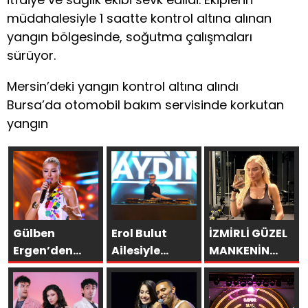
müdahalesiyle 1 saatte kontrol altına alınan
yangın bölgesinde, soğutma çalışmaları
sürüyor.
Mersin’deki yangın kontrol altına alındı
Bursa’da otomobil bakım servisinde korkutan
yangın
Gülben
Erol Bulut
İZMİRLİ GÜZEL
Ergen’den
Ailesiyle
MANKENİN
Kıbrıs’ta
Başka
KULİSLERİ
Yapay Zekâ
Resort’ta
HAREKETLENDİ:
Çıkışı
Unutulmaz Bir
YENİ PROJELER