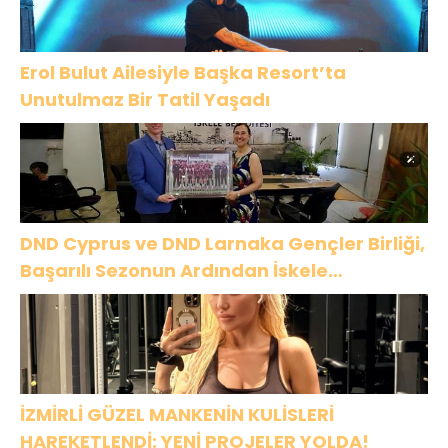
Erol Bulut Ailesiyle Başka Resort’ta
Unutulmaz Bir Tatil Yaşadı
DND Cyprus ve DND Larnaka Gençler Birliği,
Başarılı Sezonun Ardından İskele
Belediyesi’nde Bir Araya Geldi
İZMİRLİ GÜZEL MANKENİN KULİSLERİ
HAREKETLENDİ: YENİ PROJELER YOLDA!