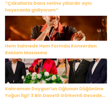
“Çakallarla Dans setine yıllardır aynı
heyecanla gidiyorum”
Hem Sahnede Hem Formda Konserden
Reklam Masasına
Kahraman Doygun’un Oğlunun Düğününe
Yoğun İlgi! 3 Bin Davetli Görkemli Gecede
Buluştu