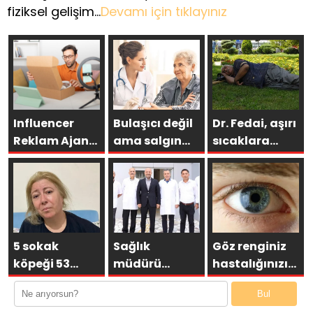
fiziksel gelişim…
Devamı için tıklayınız
Influencer
Bulaşıcı değil
Dr. Fedai, aşırı
Reklam Ajansı
ama salgın
sıcaklara
Seçerken
gibi yayılıyor!
karşı kalp
Neden Doğru
hastalarını
Ajans Hayati
uyardı
Öneme
Sahiptir?
5 sokak
Sağlık
Göz renginiz
köpeği 53
müdürü
hastalığınızı
yaşındaki
Nacar:
belirliyor
Bul
kadına
ASM’ler vatandaşlarımız