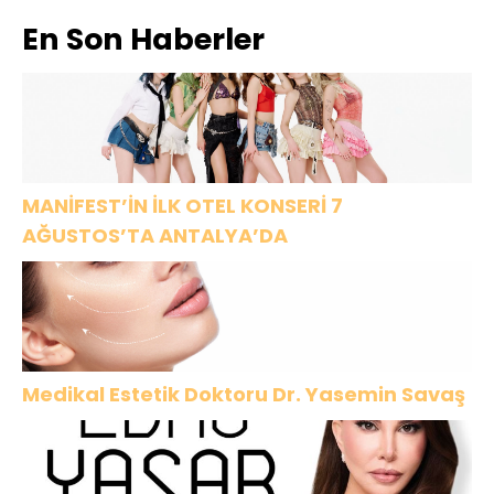
dehşeti
için önemli
En Son Haberler
yaşattı: Bir
çare bulunsun
MANİFEST’İN İLK OTEL KONSERİ 7
AĞUSTOS’TA ANTALYA’DA
Medikal Estetik Doktoru Dr. Yasemin Savaş