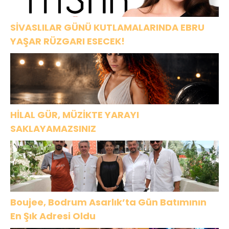
SİVASLILAR GÜNÜ KUTLAMALARINDA EBRU
YAŞAR RÜZGARI ESECEK!
HİLAL GÜR, MÜZİKTE YARAYI
SAKLAYAMAZSINIZ
Boujee, Bodrum Asarlık’ta Gün Batımının
En Şık Adresi Oldu