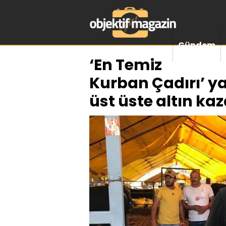
Gündem
‘En Temiz
Kurban Çadırı’ ya
üst üste altın ka