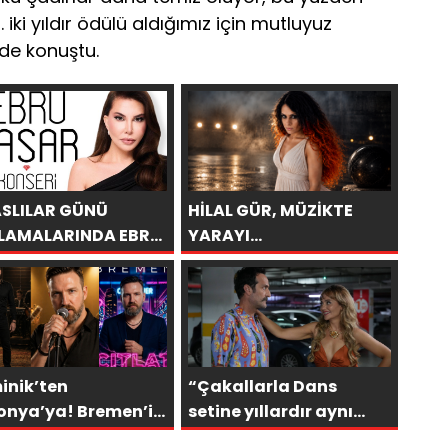
iki yıldır ödülü aldığımız için mutluyuz
nde konuştu.
ASLILAR GÜNÜ
HİLAL GÜR, MÜZİKTE
LAMALARINDA EBRU
YARAYI
AR RÜZGARI
SAKLAYAMAZSINIZ
CEK!
inik’ten
“Çakallarla Dans
onya’ya! Bremen’in
setine yıllardır aynı
LAT”ı 30’a yakın
heyecanla gidiyorum”