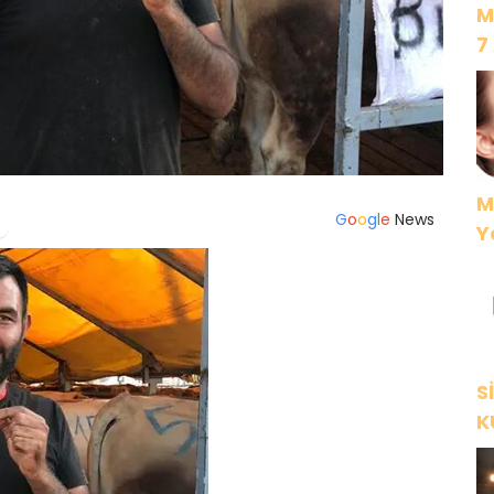
M
7
M
G
o
o
g
l
e
News
Y
S
K
Y