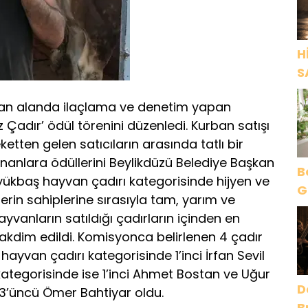
H
S
ulan alanda ilaçlama ve denetim yapan
z Çadır’ ödül törenini düzenledi. Kurban satışı
tten gelen satıcıların arasında tatlı bir
nanlara ödüllerini Beylikdüzü Belediye Başkan
B
üyükbaş hayvan çadırı kategorisinde hijyen ve
G
lerin sahiplerine sırasıyla tam, yarım ve
O
ayvanların satıldığı çadırların içinden en
takdim edildi. Komisyonca belirlenen 4 çadır
 hayvan çadırı kategorisinde 1’inci İrfan Sevil
ategorisinde ise 1’inci Ahmet Bostan ve Uğur
D
3’üncü Ömer Bahtiyar oldu.
B