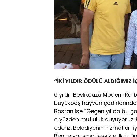
“İKİ YILDIR ÖDÜLÜ ALDIĞIMIZ
6 yıldır Beylikdüzü Modern Kurb
büyükbaş hayvan çadırlarında 
Bostan ise “Geçen yıl da bu çadı
o yüzden mutluluk duyuyoruz. 
ederiz. Belediyenin hizmetleri iy
Bence yarışma teşvik edici çü