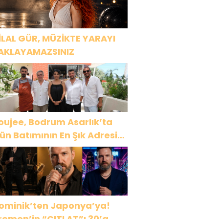
İLAL GÜR, MÜZİKTE YARAYI
AKLAYAMAZSINIZ
oujee, Bodrum Asarlık’ta
ün Batımının En Şık Adresi
ldu
ominik’ten Japonya’ya!
remen’in “ÇITLAT”ı 30’a