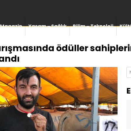
Magazin
Yaşam – Sağlık
Bilim – Teknoloji
Kült
rışmasında ödüller sahiplerini
zandı
E