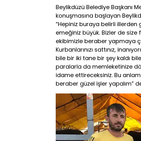
Beylikdüzü Belediye Başkanı M
konuşmasına başlayan Beylikdü
“Hepiniz buraya belirli illerden
emeğiniz büyük. Bizler de size 
ekibimizle beraber yapmaya çal
Kurbanlarınızı sattınız, inanıy
bile bir iki tane bir şey kaldı b
paralarla da memleketinize dön
idame ettireceksiniz. Bu anla
beraber güzel işler yapalım” de