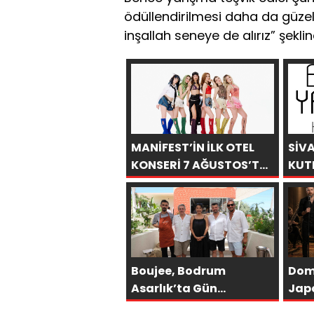
ödüllendirilmesi daha da güzel. 
inşallah seneye de alırız” şekli
MANİFEST’İN İLK OTEL
SİV
KONSERİ 7 AĞUSTOS’TA
KUT
ANTALYA’DA
YAŞ
ESE
Boujee, Bodrum
Dom
Asarlık’ta Gün
Jap
Batımının En Şık Adresi
“ÇIT