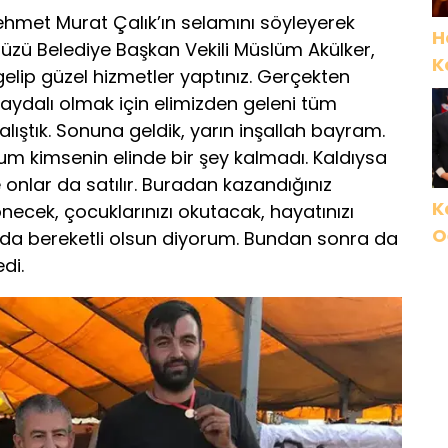
ehmet Murat Çalık’ın selamını söyleyerek
H
zü Belediye Başkan Vekili Müslüm Akülker,
K
 gelip güzel hizmetler yaptınız. Gerçekten
faydalı olmak için elimizden geleni tüm
ıştık. Sonuna geldik, yarın inşallah bayram.
orum kimsenin elinde bir şey kalmadı. Kaldıysa
ile onlar da satılır. Buradan kazandığınız
K
ecek, çocuklarınızı okutacak, hayatınızı
O
mda bereketli olsun diyorum. Bundan sonra da
İ
di.
G