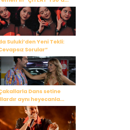
akın ülkede!
da Suluki’den Yeni Tekli:
Cevapsız Sorular”
Çakallarla Dans setine
ıllardır aynı heyecanla
idiyorum”