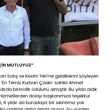
 İÇİN MUTLUYUZ”
an Satış ve Kesim Yeri’ne geldiklerini söyleyen
‘En Temiz Kurban Çadırı’ sahibi Ahmet
rda birincilik ödülünü almıştık. Bu yılda aldık
Hizmetlerden dolayı başkanımıza teşekkür
i, 6 yıldır da buradayız bir sıkıntımız yok.
nkü çadırlar daha temiz oluyor, bu yüzden