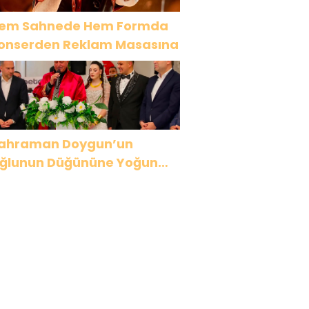
em Sahnede Hem Formda
onserden Reklam Masasına
ahraman Doygun’un
ğlunun Düğününe Yoğun
lgi! 3 Bin Davetli Görkemli
ecede Buluştu