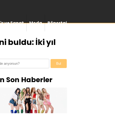
ür ve Sanat
Moda
Röportaj
 buldu: İki yıl
Bul
n Son Haberler