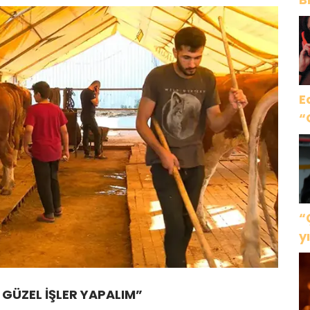
y
E
“
“
y
g
GÜZEL İŞLER YAPALIM”