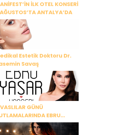
ANİFEST’İN İLK OTEL KONSERİ
 AĞUSTOS’TA ANTALYA’DA
edikal Estetik Doktoru Dr.
asemin Savaş
İVASLILAR GÜNÜ
UTLAMALARINDA EBRU
AŞAR RÜZGARI ESECEK!