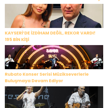
KAYSERİ’DE İZDİHAM DEĞİL, REKOR VARDI!
195 BİN KİŞİ
Rubato Konser Serisi Müzikseverlerle
Buluşmaya Devam Ediyor