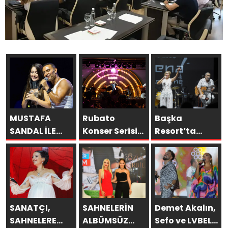
MUSTAFA
Rubato
Başka
SANDAL İLE
Konser Serisi
Resort’ta
AYNI SAHNEDE
Müzikseverlerle
Unutulmaz
PARLADI:
Buluşmaya
Gece Özülkü
AFRA’YA
Devam Ediyor
Çifti
HARBİYE’DE
Bodrum’u
BÜYÜK ALKIŞ
Büyüledi
SANATÇI,
SAHNELERİN
Demet Akalın,
SAHNELERE
ALBÜMSÜZ
Sefo ve LVBEL