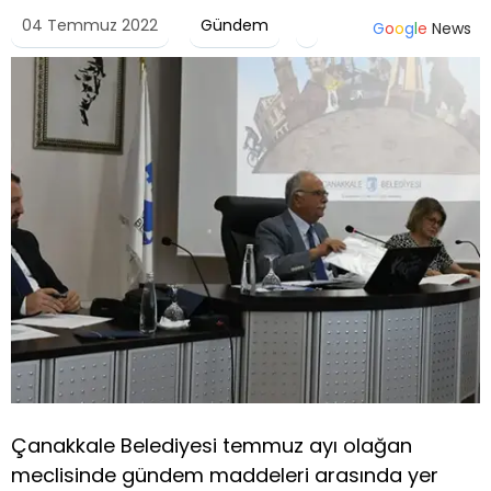
04 Temmuz 2022
Gündem
G
o
o
g
l
e
News
Çanakkale Belediyesi temmuz ayı olağan
meclisinde gündem maddeleri arasında yer