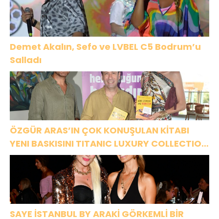
Demet Akalın, Sefo ve LVBEL C5 Bodrum’u
Salladı
ÖZGÜR ARAS’IN ÇOK KONUŞULAN KİTABI
YENI BASKISINI TITANIC LUXURY COLLECTION
BODRUM’DA KUTLADI
SAYE İSTANBUL BY ARAKİ GÖRKEMLİ BİR