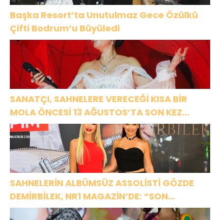
Başka Resort’ta Unutulmaz Gece Özülkü
Çifti Bodrum’u Büyüledi
SANATÇI, SAHNELERE VERECEĞİ KISA BİR
MOLA ÖNCESİ 13 AĞUSTOS’TA SON KEZ
HARBİYE’DE OLACAK!
SAHNELERİN ALBÜMSÜZ ASSOLİSTİ GÖZDE
DEMİRBİLEK, NR1 MAGAZİN’DE: “SON
ASSOLİST OLARAK VAR OLACAĞIM!”