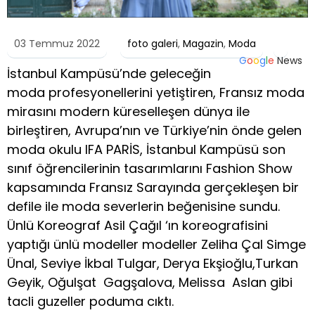
03 Temmuz 2022
foto galeri
,
Magazin
,
Moda
G
o
o
g
l
e
News
İstanbul Kampüsü’nde geleceğin
moda profesyonellerini yetiştiren, Fransız moda
mirasını modern küreselleşen dünya ile
birleştiren, Avrupa’nın ve Türkiye’nin önde gelen
moda okulu IFA PARİS, İstanbul Kampüsü son
sınıf öğrencilerinin tasarımlarını Fashion Show
kapsamında Fransız Sarayında gerçekleşen bir
defile ile moda severlerin beğenisine sundu.
Ünlü Koreograf Asil Çağıl ‘ın koreografisini
yaptığı ünlü modeller modeller Zeliha Çal Simge
Ünal, Seviye İkbal Tulgar, Derya Ekşioğlu,Turkan
Geyik, Oğulşat Gagşalova, Melissa Aslan gibi
tacli guzeller poduma cıktı.