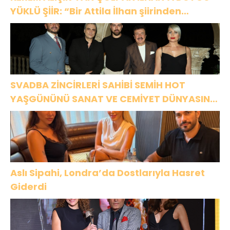
YÜKLÜ ŞİİR: “Bir Attila İlhan şiirinden
çıkmıştı sanki”
SVADBA ZİNCİRLERİ SAHİBİ SEMİH HOT
YAŞGÜNÜNÜ SANAT VE CEMİYET DÜNYASININ
ÜNLÜ İSİMLERİYLE KUTLADI!
Aslı Sipahi, Londra’da Dostlarıyla Hasret
Giderdi