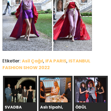
Etiketler:
Asil Çağıl
,
IFA PARIS
,
ISTANBUL
FASHION SHOW 2022
SVADBA
Aslı Sipahi,
ÖDÜL