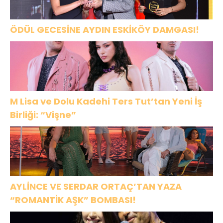
ÖDÜL GECESİNE AYDIN ESKİKÖY DAMGASI!
M Lisa ve Dolu Kadehi Ters Tut’tan Yeni İş
Birliği: “Vişne”
AYLİNCE VE SERDAR ORTAÇ’TAN YAZA
“ROMANTİK AŞK” BOMBASI!