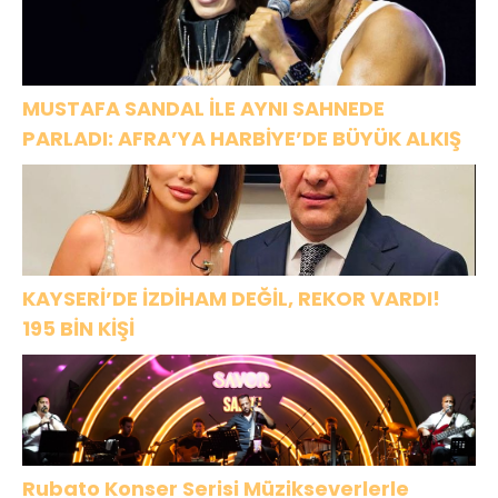
MUSTAFA SANDAL İLE AYNI SAHNEDE
PARLADI: AFRA’YA HARBİYE’DE BÜYÜK ALKIŞ
KAYSERİ’DE İZDİHAM DEĞİL, REKOR VARDI!
195 BİN KİŞİ
Rubato Konser Serisi Müzikseverlerle