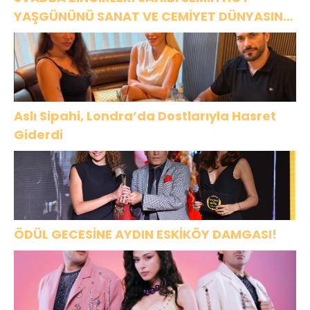
YAŞGÜNÜNÜ SANAT VE CEMİYET DÜNYASININ
ÜNLÜ İSİMLERİYLE KUTLADI!
Aslı Sipahi, Londra’da Dostlarıyla Hasret
Giderdi
ÖDÜL GECESİNE AYDIN ESKİKÖY DAMGASI!