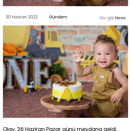
30 Haziran 2022
Gündem
G
o
o
g
l
e
News
Olay, 26 Haziran Pazar günü meydana geldi.