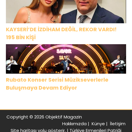
KAYSERİ’DE İZDİHAM DEĞİL, REKOR VARDI!
195 BİN KİŞİ
Rubato Konser Serisi Müzikseverlerle
Buluşmaya Devam Ediyor
Copyright © 2026 Objektif Magazin
Hakkımızda
|
Künye
|
İletişim
Site haritası
yolu gösterir. |
Türkiye Ermenileri Patriği