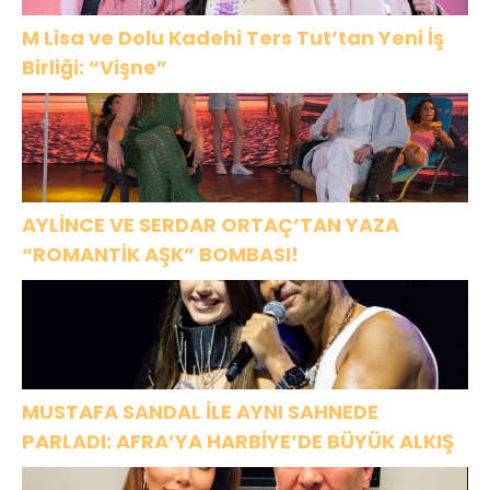
M Lisa ve Dolu Kadehi Ters Tut’tan Yeni İş
Birliği: “Vişne”
AYLİNCE VE SERDAR ORTAÇ’TAN YAZA
“ROMANTİK AŞK” BOMBASI!
MUSTAFA SANDAL İLE AYNI SAHNEDE
PARLADI: AFRA’YA HARBİYE’DE BÜYÜK ALKIŞ