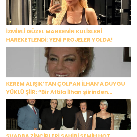
OLACAK!
İZMİRLİ GÜZEL MANKENİN KULİSLERİ
HAREKETLENDİ: YENİ PROJELER YOLDA!
KEREM ALIŞIK’TAN ÇOLPAN İLHAN’A DUYGU
YÜKLÜ ŞİİR: “Bir Attila İlhan şiirinden
çıkmıştı sanki”
SVADBA ZİNCİRLERİ SAHİBİ SEMİH HOT