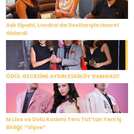
Aslı Sipahi, Londra’da Dostlarıyla Hasret
Giderdi
ÖDÜL GECESİNE AYDIN ESKİKÖY DAMGASI!
M Lisa ve Dolu Kadehi Ters Tut’tan Yeni İş
Birliği: “Vişne”