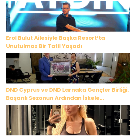
Erol Bulut Ailesiyle Başka Resort’ta
Unutulmaz Bir Tatil Yaşadı
DND Cyprus ve DND Larnaka Gençler Birliği,
Başarılı Sezonun Ardından İskele
Belediyesi’nde Bir Araya Geldi