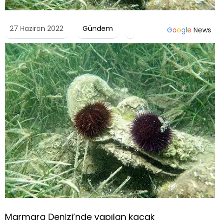
27 Haziran 2022
Gündem
G
o
o
g
l
e
News
Marmara Denizi’nde yapılan kaçak