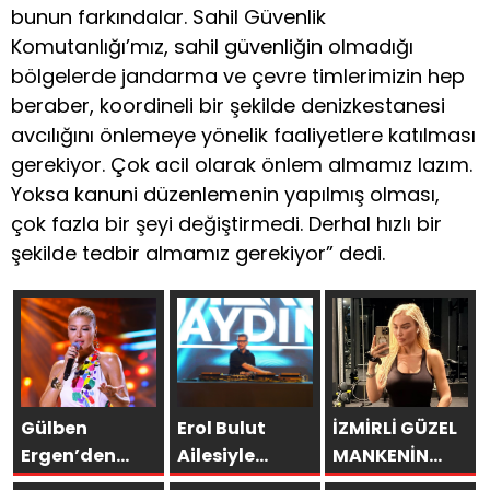
bunun farkındalar. Sahil Güvenlik
Komutanlığı’mız, sahil güvenliğin olmadığı
bölgelerde jandarma ve çevre timlerimizin hep
beraber, koordineli bir şekilde denizkestanesi
avcılığını önlemeye yönelik faaliyetlere katılması
gerekiyor. Çok acil olarak önlem almamız lazım.
Yoksa kanuni düzenlemenin yapılmış olması,
çok fazla bir şeyi değiştirmedi. Derhal hızlı bir
şekilde tedbir almamız gerekiyor” dedi.
Gülben
Erol Bulut
İZMİRLİ GÜZEL
Ergen’den
Ailesiyle
MANKENİN
Kıbrıs’ta
Başka
KULİSLERİ