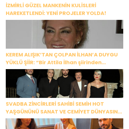
İZMİRLİ GÜZEL MANKENİN KULİSLERİ
HAREKETLENDİ: YENİ PROJELER YOLDA!
KEREM ALIŞIK’TAN ÇOLPAN İLHAN’A DUYGU
YÜKLÜ ŞİİR: “Bir Attila İlhan şiirinden
çıkmıştı sanki”
SVADBA ZİNCİRLERİ SAHİBİ SEMİH HOT
YAŞGÜNÜNÜ SANAT VE CEMİYET DÜNYASININ
ÜNLÜ İSİMLERİYLE KUTLADI!