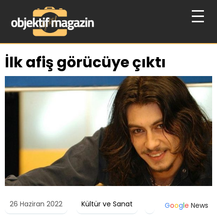
İlk afiş görücüye çıktı
26 Haziran 2022
Kültür ve Sanat
G
o
o
g
l
e
News