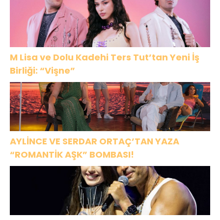
M Lisa ve Dolu Kadehi Ters Tut’tan Yeni İş
Birliği: “Vişne”
AYLİNCE VE SERDAR ORTAÇ’TAN YAZA
“ROMANTİK AŞK” BOMBASI!