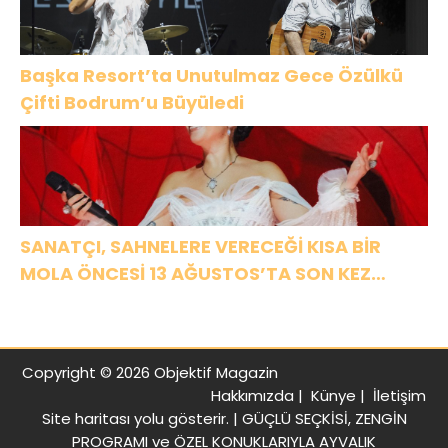
Başka Resort’ta Unutulmaz Gece Özülkü
Çifti Bodrum’u Büyüledi
SANATÇI, SAHNELERE VERECEĞİ KISA BİR
MOLA ÖNCESİ 13 AĞUSTOS’TA SON KEZ
HARBİYE’DE OLACAK!
Copyright © 2026 Objektif Magazin
Hakkımızda
|
Künye
|
İletişim
Site haritası
yolu gösterir. |
GÜÇLÜ SEÇKİSİ, ZENGİN
PROGRAMI ve ÖZEL KONUKLARIYLA AYVALIK