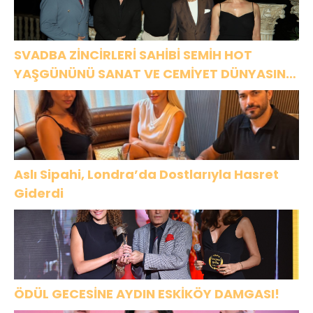
SVADBA ZİNCİRLERİ SAHİBİ SEMİH HOT
YAŞGÜNÜNÜ SANAT VE CEMİYET DÜNYASININ
ÜNLÜ İSİMLERİYLE KUTLADI!
Aslı Sipahi, Londra’da Dostlarıyla Hasret
Giderdi
ÖDÜL GECESİNE AYDIN ESKİKÖY DAMGASI!