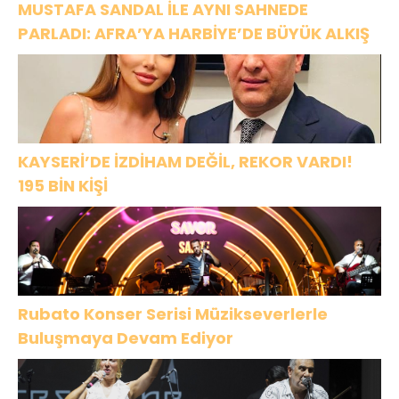
MUSTAFA SANDAL İLE AYNI SAHNEDE
PARLADI: AFRA’YA HARBİYE’DE BÜYÜK ALKIŞ
KAYSERİ’DE İZDİHAM DEĞİL, REKOR VARDI!
195 BİN KİŞİ
Rubato Konser Serisi Müzikseverlerle
Buluşmaya Devam Ediyor