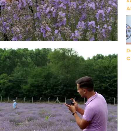
S
A
N
A
O
D
C