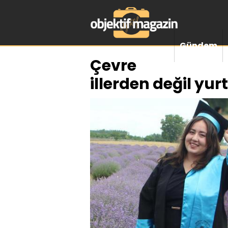
Gündem
Çevre
illerden değil yur