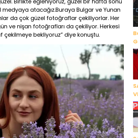
zel. Birlikte eğleniyoruz, güzel bir hafta sonu
yal medyaya atacağız.Buraya Bulgar ve Yunan
lar da çok güzel fotoğraflar çekiliyorlar. Her
n ve nişan fotoğrafları da çekiliyor. Herkesi
B
f çekilmeye bekliyoruz” diye konuştu.
Gece Öz
B
S
V
Ö
K