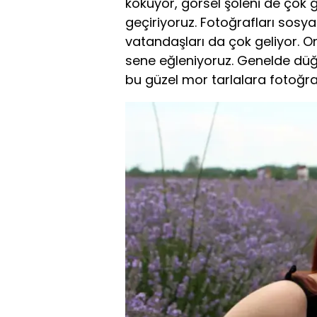
kokuyor, görsel şöleni de çok gü
geçiriyoruz. Fotoğrafları sos
vatandaşları da çok geliyor. On
sene eğleniyoruz. Genelde düğü
bu güzel mor tarlalara fotoğra