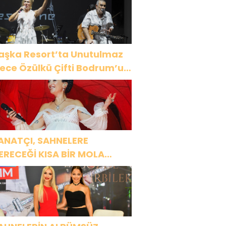
aşka Resort’ta Unutulmaz
ülkü Çifti Bodrum’u
üyüledi
ANATÇI, SAHNELERE
ERECEĞİ KISA BİR MOLA
NCESİ 13 AĞUSTOS’TA SON
EZ HARBİYE’DE OLACAK!