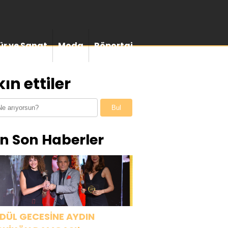
ür ve Sanat
Moda
Röportaj
ın ettiler
Bul
n Son Haberler
DÜL GECESİNE AYDIN