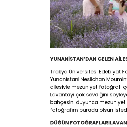
YUNANİSTAN’DAN GELEN AİLE
Trakya Üniversitesi Edebiyat Fakü
YunanistanlıNeslichan Moumin’
ailesiyle mezuniyet fotoğrafı çe
Lavantayı çok sevdiğini söyle
bahçesini duyunca mezuniyet 
fotoğrafım burada olsun istedim
DÜĞÜN FOTOĞRAFLARILAVAN