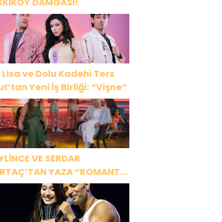
SKİKÖY DAMGASI!
 Lisa ve Dolu Kadehi Ters
ut’tan Yeni İş Birliği: “Vişne”
YLİNCE VE SERDAR
RTAÇ’TAN YAZA “ROMANTİK
ŞK” BOMBASI!