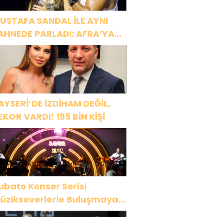
USTAFA SANDAL İLE AYNI
AHNEDE PARLADI: AFRA’YA
ARBİYE’DE BÜYÜK ALKIŞ
AYSERİ’DE İZDİHAM DEĞİL,
EKOR VARDI! 195 BİN KİŞİ
ubato Konser Serisi
üzikseverlerle Buluşmaya
evam Ediyor