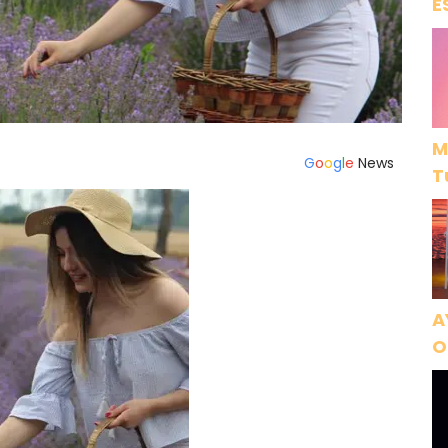
E
M
G
o
o
g
l
e
News
T
A
O
A