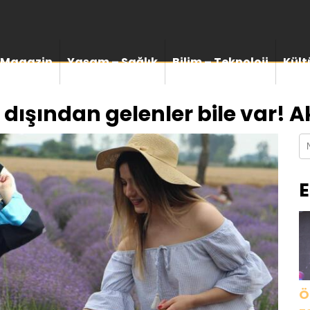
Magazin
Yaşam – Sağlık
Bilim – Teknoloji
Kült
t dışından gelenler bile var! Ak
E
Ö