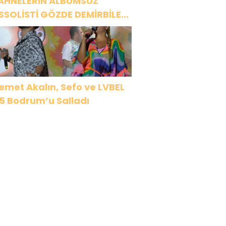
AHNELERİN ALBÜMSÜZ
SSOLİSTİ GÖZDE DEMİRBİLEK,
R1 MAGAZİN’DE: “SON
SSOLİST OLARAK VAR
LACAĞIM!”
emet Akalın, Sefo ve LVBEL
5 Bodrum’u Salladı