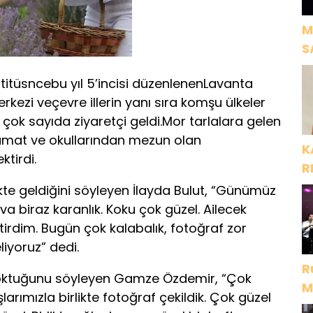
M
S
H
titüsncebu yıl 5’incisi düzenlenenLavanta
rkezi veçevre illerin yanı sıra komşu ülkeler
çok sayıda ziyaretçi geldi.Mor tarlalara gelen
-damat ve okullarından mezun olan
K
tirdi.
R
likte geldiğini söyleyen İlayda Bulut, “Günümüz
 biraz karanlık. Koku çok güzel. Ailecek
irdim. Bugün çok kalabalık, fotoğraf zor
liyoruz” dedi.
R
 koktuğunu söyleyen Gamze Özdemir, “Çok
M
arımızla birlikte fotoğraf çekildik. Çok güzel
D