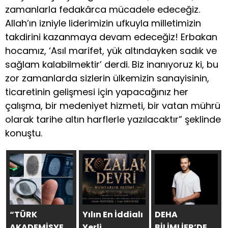
zamanlarla fedakârca mücadele edeceğiz.
Allah’ın izniyle liderimizin ufkuyla milletimizin
takdirini kazanmaya devam edeceğiz! Erbakan
hocamız, ‘Asıl marifet, yük altındayken sadık ve
sağlam kalabilmektir’ derdi. Biz inanıyoruz ki, bu
zor zamanlarda sizlerin ülkemizin sanayisinin,
ticaretinin gelişmesi için yapacağınız her
çalışma, bir medeniyet hizmeti, bir vatan mührü
olarak tarihe altın harflerle yazılacaktır” şeklinde
konuştu.
“TÜRK
Yılın En İddialı
DEHA
AKADEMİSYENİN
Yerli
BİLİMLİER’DEN