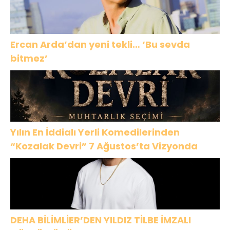
Ercan Arda’dan yeni tekli… ‘Bu sevda
bitmez’
Yılın En İddialı Yerli Komedilerinden
“Kozalak Devri” 7 Ağustos’ta Vizyonda
DEHA BİLİMLİER’DEN YILDIZ TİLBE İMZALI