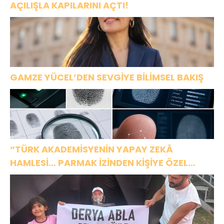
AÇILIŞLA KAPILARINI AÇTI!
GAMZE YÜCEL’DEN SEVGİYE BİLİMSEL BAKIŞ
“TÜRK AKADEMİSYENİN YAPAY ZEKÂ
HAMLESİ… PARMAK İZİNDEN KİŞİYE ÖZEL
ANALİZ”