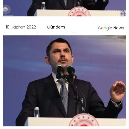
18 Haziran 2022
Gündem
G
o
o
g
l
e
News