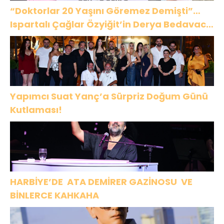
“Doktorlar 20 Yaşını Göremez Demişti”…
Ispartalı Çağlar Özyiğit’in Derya Bedavacı
Buluşması Duygulandırdı
Yapımcı Suat Yanç’a Sürpriz Doğum Günü
Kutlaması!
HARBİYE’DE ATA DEMİRER GAZİNOSU VE
BİNLERCE KAHKAHA