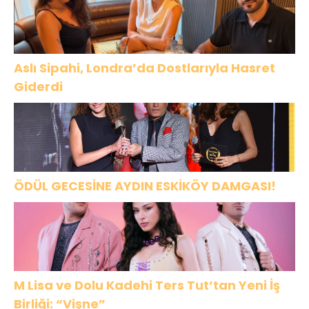
Aslı Sipahi, Londra’da Dostlarıyla Hasret
Giderdi
ÖDÜL GECESİNE AYDIN ESKİKÖY DAMGASI!
M Lisa ve Dolu Kadehi Ters Tut’tan Yeni İş
Birliği: “Vişne”