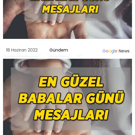
18 Haziran 2022
Gündem
G
o
o
g
l
e
News