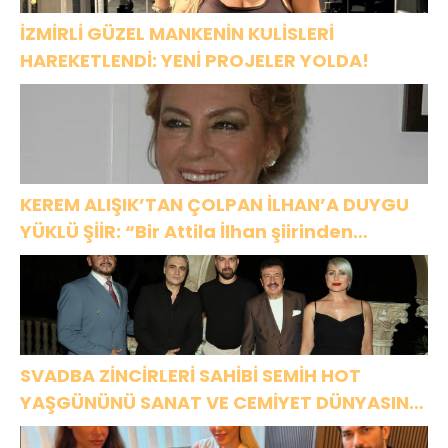
İZMİRLİ GÜZEL MANKENİN KULİSLERİ
HAREKETLENDİ: YENİ PROJELER YOLDA!
KEREM ALIŞIK’TAN ÇOLPAN İLHAN’A DUYGU
YÜKLÜ ŞİİR: “Bir Attila İlhan şiirinden
çıkmıştı sanki”
SVADBA ZİNCİRLERİ SAHİBİ SEMİH HOT
YAŞGÜNÜNÜ SANAT VE CEMİYET DÜNYASININ
ÜNLÜ İSİMLERİYLE KUTLADI!