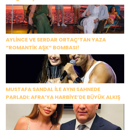
AYLİNCE VE SERDAR ORTAÇ’TAN YAZA
“ROMANTİK AŞK” BOMBASI!
MUSTAFA SANDAL İLE AYNI SAHNEDE
PARLADI: AFRA’YA HARBİYE’DE BÜYÜK ALKIŞ